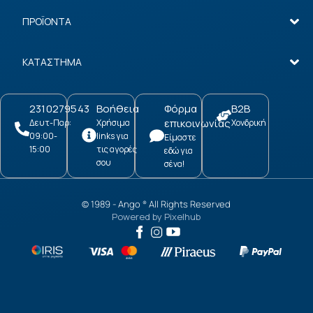
ΠΡΟΪΟΝΤΑ
ΚΑΤΑΣΤΗΜΑ
2310279543
Βοήθεια
Φόρμα
B2B
επικοινωνίας
Δευτ-Παρ:
Χρήσιμα
Χονδρική
09:00-
links για
Είμαστε
15:00
τις αγορές
εδώ για
σου
σένα!
© 1989 -
Ango
All Rights Reserved
®
Powered by
Pixelhub