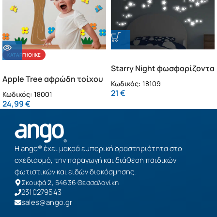
ΚΑΤΑΡΓΉΘΗΚΕ
Starry Night φωσφορίζοντα
Apple Tree αφρώδη τοίχου
τοίχου L (18109)
Κωδικός:
18109
L (18001)
21
€
Κωδικός:
18001
24,99
€
Η ango® έχει μακρά εμπορική δραστηριότητα στο
σχεδιασμό, την παραγωγή και διάθεση παιδικών
φωτιστικών και ειδών διακόσμησης.
Σκουφά 2, 54636 Θεσσαλονίκη
2310279543
sales@ango.gr