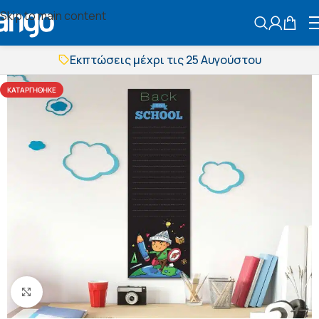
Skip to main content
ΑΝΑΖΗΤΗΣ
Εκπτώσεις μέχρι τις 25 Αυγούστου
Δωρεάν μεταφορικά
BOXNOW αποστολή
ΚΑΤΑΡΓΉΘΗΚΕ
Άμεση παράδοση
Εκπτώσεις μέχρι τις 25 Αυγούστου
Δωρεάν μεταφορικά
BOXNOW αποστολή
Άμεση παράδοση
Πατήστε για μεγέθυνση