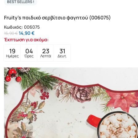
BEST SELLERS !
Fruity’s παιδικό σερβίτσιο φαγητού (006075)
Κωδικός:
006075
14,90
€
16,90
€
Έκπτωση για ακόμα:
19
04
23
29
Ημέρες
Ώρες
Λεπτά
Δευτ.