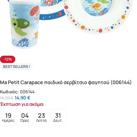
-12%
BEST SELLERS !
Ma Petit Carapace παιδικό σερβίτσιο φαγητού (006144)
Κωδικός:
006144
14,90
€
16,90
€
Έκπτωση για ακόμα:
19
04
23
29
Ημέρες
Ώρες
Λεπτά
Δευτ.