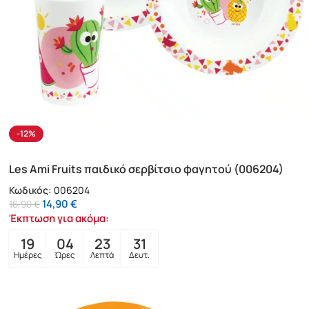
-12%
Les Ami Fruits παιδικό σερβίτσιο φαγητού (006204)
Κωδικός:
006204
14,90
€
16,90
€
Έκπτωση για ακόμα:
19
04
23
29
Ημέρες
Ώρες
Λεπτά
Δευτ.