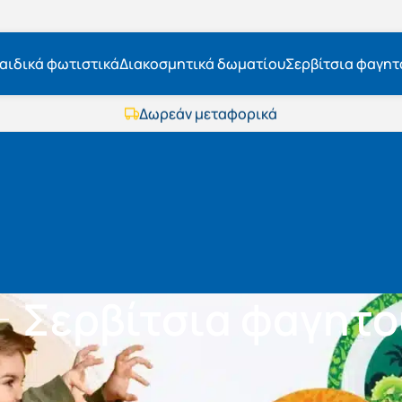
αιδικά φωτιστικά
Διακοσμητικά δωματίου
Σερβίτσια φαγητ
Εκπτώσεις μέχρι τις 25 Αυγούστου
Δωρεάν μεταφορικά
BOXNOW αποστολή
Άμεση παράδοση
Εκπτώσεις μέχρι τις 25 Αυγούστου
Δωρεάν μεταφορικά
BOXNOW αποστολή
Άμεση παράδοση
Σερβίτσια φαγητο