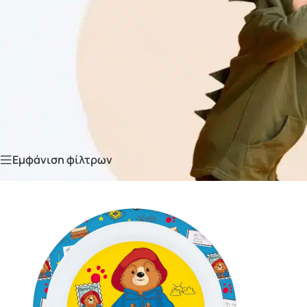
Αρχική σελίδα
/
Σερβίτσια φαγητού
Εμφάνιση φίλτρων