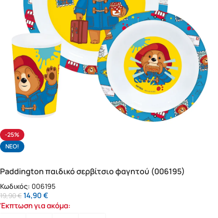
-25%
NΕΟ!
Paddington παιδικό σερβίτσιο φαγητού (006195)
Κωδικός:
006195
14,90
€
19,90
€
Έκπτωση για ακόμα: