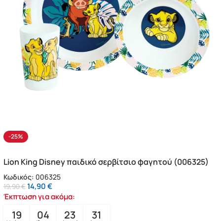
-25%
Lion King Disney παιδικό σερβίτσιο φαγητού (006325)
Κωδικός:
006325
14,90
€
19,90
€
Έκπτωση για ακόμα:
19
04
23
29