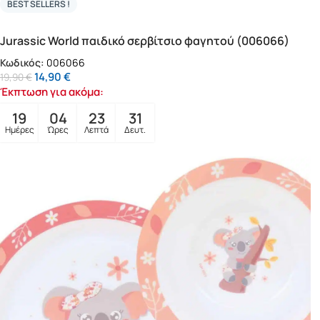
BEST SELLERS !
Jurassic World παιδικό σερβίτσιο φαγητού (006066)
Κωδικός:
006066
14,90
€
19,90
€
Έκπτωση για ακόμα:
19
04
23
29
Ημέρες
Ώρες
Λεπτά
Δευτ.