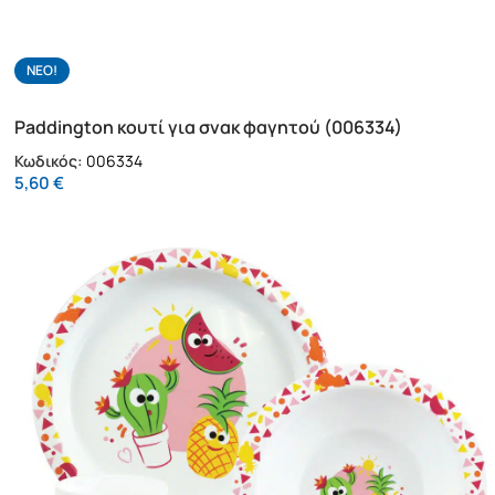
NΕΟ!
Paddington κουτί για σνακ φαγητού (006334)
Κωδικός:
006334
5,60
€