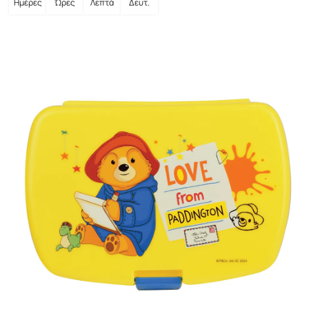
Ημέρες
Ώρες
Λεπτά
Δευτ.