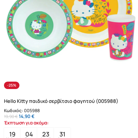
-25%
Hello Kitty παιδικό σερβίτσιο φαγητού (005988)
Κωδικός:
005988
14,90
€
19,90
€
Έκπτωση για ακόμα:
19
04
23
29