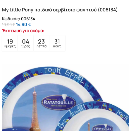
My Little Pony παιδικό σερβίτσιο φαγητού (006134)
Κωδικός:
006134
14,90
€
19,90
€
Έκπτωση για ακόμα:
19
04
23
29
Ημέρες
Ώρες
Λεπτά
Δευτ.