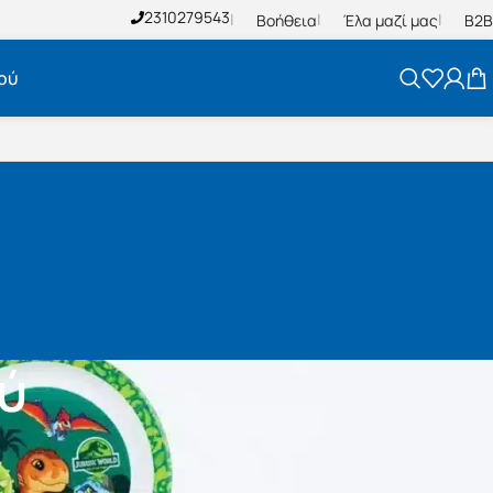
2310279543
Βοήθεια
Έλα μαζί μας
B2B
ού
ύ