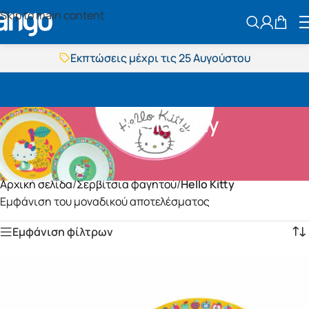
Skip to main content
ΑΝΑΖΗΤΗΣ
Εκπτώσεις μέχρι τις 25 Αυγούστου
Δωρεάν μεταφορικά
BOXNOW αποστολή
Άμεση παράδοση
Hello Kitty
Εκπτώσεις μέχρι τις 25 Αυγούστου
Δωρεάν μεταφορικά
BOXNOW αποστολή
Άμεση παράδοση
Αρχική σελίδα
/
Σερβίτσια φαγητού
/
Hello Kitty
Εμφάνιση του μοναδικού αποτελέσματος
Εμφάνιση φίλτρων