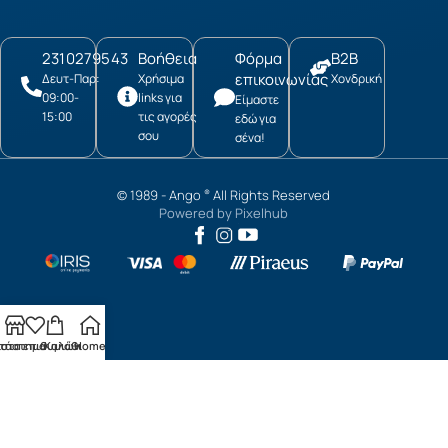
2310279543
Βοήθεια
Φόρμα
B2B
επικοινωνίας
Δευτ-Παρ:
Χρήσιμα
Χονδρική
09:00-
links για
Είμαστε
15:00
τις αγορές
εδώ για
σου
σένα!
© 1989 -
Ango
All Rights Reserved
®
Powered by
Pixelhub
τάστημα
ίστα επιθυμιών
Καλάθι
Home