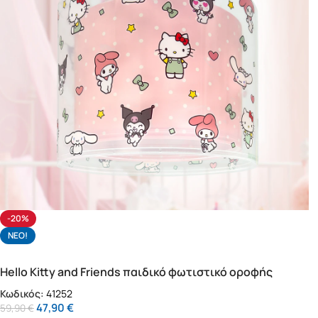
-20%
NΕΟ!
Hello Kitty and Friends παιδικό φωτιστικό οροφής
(41252)
Κωδικός:
41252
47,90
€
59,90
€