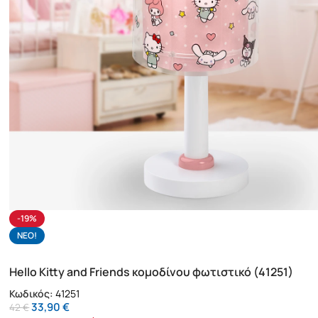
-19%
NΕΟ!
Hello Kitty and Friends κομοδίνου φωτιστικό (41251)
Κωδικός:
41251
33,90
€
42
€