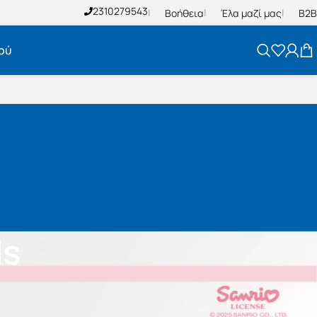
2310279543
Βοήθεια
Έλα μαζί μας
B2B
ού
ds