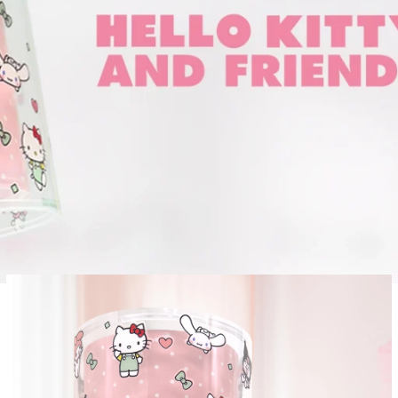
elody και Cinnamoroll – είναι εδώ για να φωτί