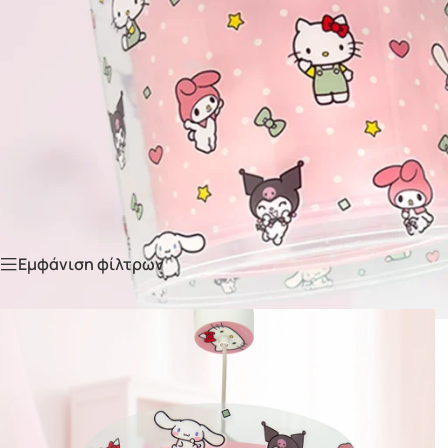
Η παρέα της Hello Kitty, Kuromi, My M
.
Αρχική σελίδα
Παιδικά φωτιστικά
/
/
Hello Kitty & Friends
Εμφάνιση φίλτρων