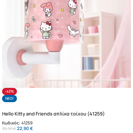
-43%
NΕΟ!
Hello Kitty and Friends απλίκα τοίχου (41259)
Κωδικός:
41259
22,90
€
39,90
€