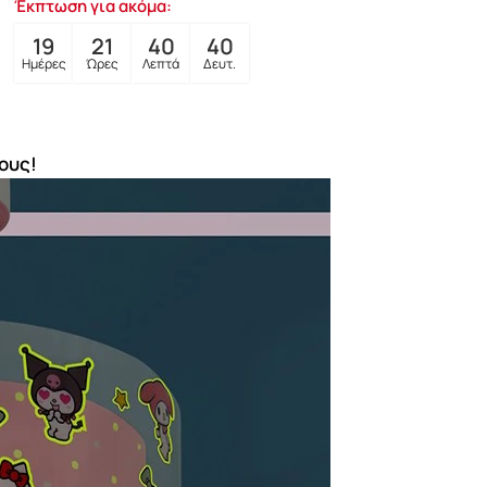
Έκπτωση για ακόμα:
19
21
40
39
Ημέρες
Ώρες
Λεπτά
Δευτ.
ους!