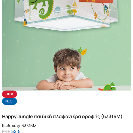
-10%
NΕΟ!
Happy Jungle παιδική πλαφονιέρα οροφής (63316M)
Κωδικός:
63316M
52
€
58
€