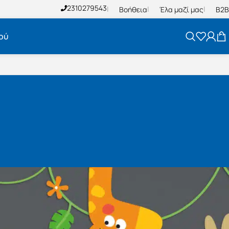
2310279543
Βοήθεια
Έλα μαζί μας
B2B
ού