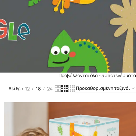
.
Προβάλλονται όλα - 3 αποτελέσματα
12
18
24
Δείξε