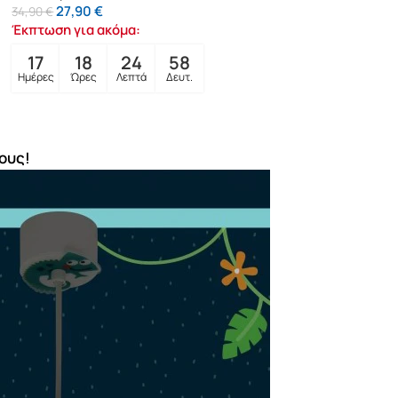
27,90
€
34,90
€
Έκπτωση για ακόμα:
17
18
24
57
Ημέρες
Ώρες
Λεπτά
Δευτ.
ους!