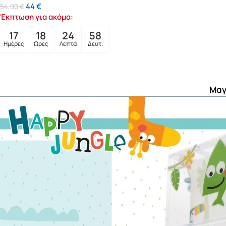
44
€
54,90
€
Έκπτωση για ακόμα:
17
18
24
57
Ημέρες
Ώρες
Λεπτά
Δευτ.
Μαγ