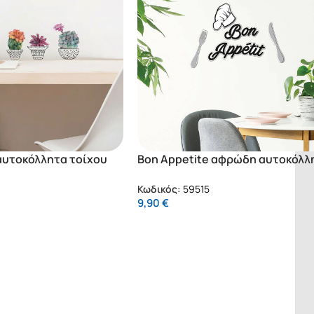
αυτοκόλλητα τοίχου
Bon Appetite αφρώδη αυτοκόλλ
1)
τοίχου S (59515)
Κωδικός:
59515
9,90
€