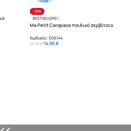
-12%
-25
σιο
My L
BEST SELLERS !
φαγη
Ma Petit Carapace παιδικό σερβίτσιο
Κωδι
φαγητού (006144)
19,90
Κωδικός:
006144
14,90
€
16,90
€