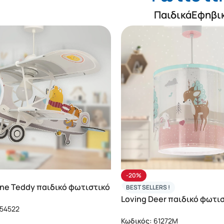
Παιδικά
Εφηβι
-20%
lane Teddy παιδικό φωτιστικό
BEST SELLERS !
(54522)
Loving Deer παιδικό φωτι
54522
οροφής (61272M)
Κωδικός:
61272M