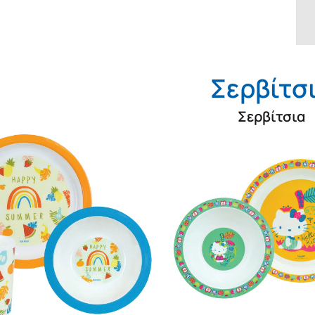
Σερβίτσ
Σερβίτσια