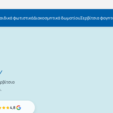
αιδικά φωτιστικά
Διακοσμητικά δωματίου
Σερβίτσια φαγητ
Εκπτώσεις μέχρι τις 25 Αυγούστου
Δωρεάν μεταφορικά
BOXNOW αποστολή
Άμεση παράδοση
Εκπτώσεις μέχρι τις 25 Αυγούστου
Δωρεάν μεταφορικά
BOXNOW αποστολή
Άμεση παράδοση
ν
ερβίτσια
,
4,8
·