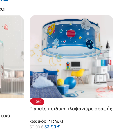
κά
-10%
-20
Planets παιδική πλαφονιέρα οροφής
NΕΟ
(41346M)
στικό
Baby
Κωδικός:
41346M
(634
53,90
€
59,90
€
Κωδι