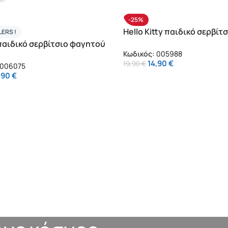
-25%
Hello Kitty παιδικό σερβίτ
LERS !
φαγητού (005988)
 παιδικό σερβίτσιο φαγητού
Κωδικός:
005988
)
14,90
€
19,90
€
006075
,90
€