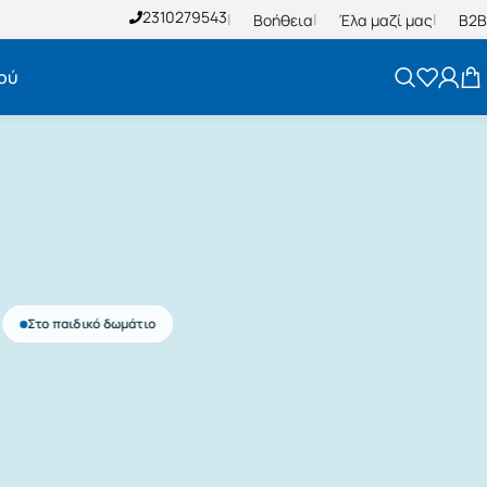
2310279543
Βοήθεια
Έλα μαζί μας
B2B
ού
Αναμμένο
Παιδικά φωτιστικά, διακοσμητικά τοίχου και σερβί