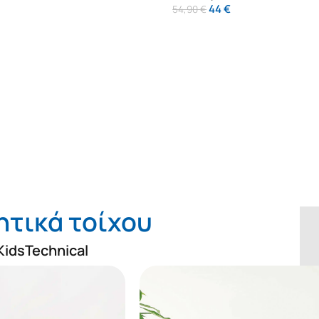
44
€
54,90
€
ητικά τοίχου
Δι
Kids
Technical