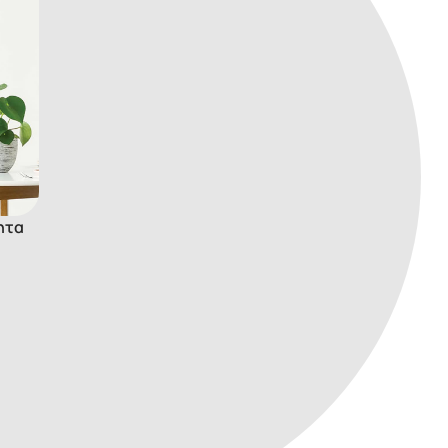
ητα
NΕΟ!
Kandinsky επιτραπέζιο πατάκι
γραφείου (84123)
Κωδικός:
84123
18
€