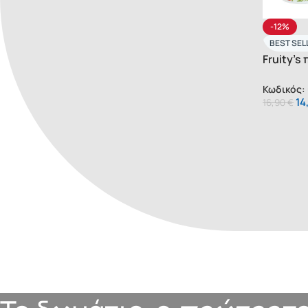
-12%
BEST SEL
Fruity’s
(006075
Κωδικός:
14
16,90
€