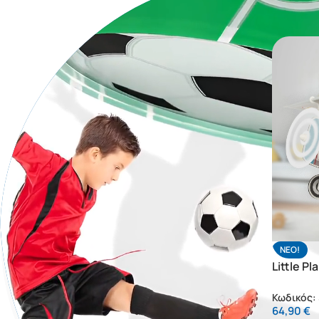
NΕΟ!
Little P
οροφής 
Κωδικός:
64,90
€