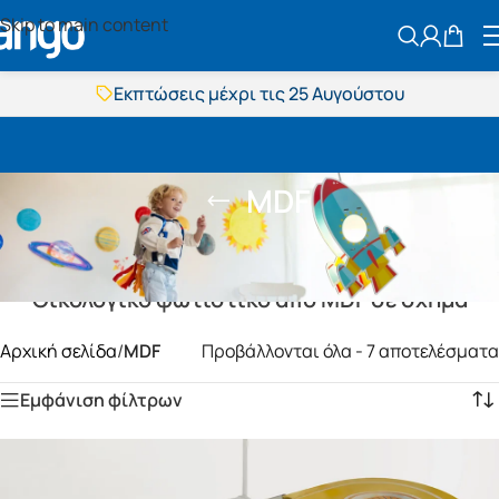
Skip to main content
ΑΝΑΖΗΤΗΣ
Εκπτώσεις μέχρι τις 25 Αυγούστου
Δωρεάν μεταφορικά
BOXNOW αποστολή
Άμεση παράδοση
Εκπτώσεις μέχρι τις 25 Αυγούστου
MDF
Δωρεάν μεταφορικά
BOXNOW αποστολή
Άμεση παράδοση
Οικολογικό φωτιστικό από MDF σε σχήμα
Αρχική σελίδα
/
MDF
Προβάλλονται όλα - 7 αποτελέσματα
Εμφάνιση φίλτρων