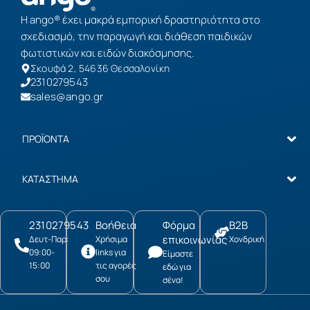
Η ango® έχει μακρά εμπορική δραστηριότητα στο
σχεδιασμό, την παραγωγή και διάθεση παιδικών
φωτιστικών και ειδών διακόσμησης.
Σκουφά 2, 54636 Θεσσαλονίκη
2310279543
sales@ango.gr
ΠΡΟΪΟΝΤΑ
ΚΑΤΑΣΤΗΜΑ
2310279543
Βοήθεια
Φόρμα
B2B
επικοινωνίας
Δευτ-Παρ:
Χρήσιμα
Χονδρική
09:00-
links για
Είμαστε
15:00
τις αγορές
εδώ για
σου
σένα!