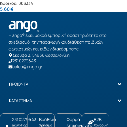
Κωδικός:
006334
5,60
€
Η ango® έχει μακρά εμπορική δραστηριότητα στο
σχεδιασμό, την παραγωγή και διάθεση παιδικών
φωτιστικών και ειδών διακόσμησης.
Σκουφά 2, 54636 Θεσσαλονίκη
2310279543
sales@ango.gr
ΠΡΟΪΟΝΤΑ
ΚΑΤΑΣΤΗΜΑ
2310279543
Βοήθεια
Φόρμα
B2B
επικοινωνίας
Δευτ-Παρ:
Χρήσιμα
Χονδρική