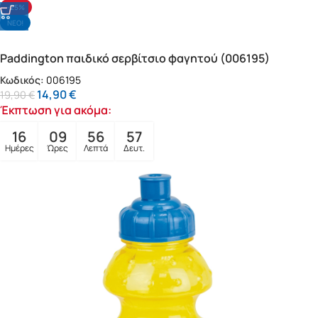
-25%
NΕΟ!
Paddington παιδικό σερβίτσιο φαγητού (006195)
Κωδικός:
006195
14,90
€
19,90
€
Έκπτωση για ακόμα:
16
09
56
56
Ημέρες
Ώρες
Λεπτά
Δευτ.