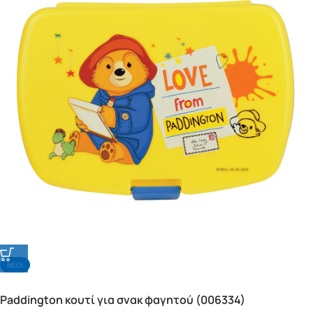
NΕΟ!
Paddington κουτί για σνακ φαγητού (006334)