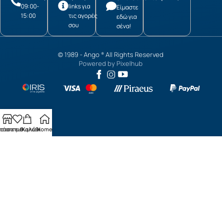
09:00-
links για
Είμαστε
15:00
τις αγορές
εδώ για
σου
σένα!
© 1989 -
Ango
All Rights Reserved
®
Powered by
Pixelhub
τάστημα
ίστα επιθυμιών
Καλάθι
Home