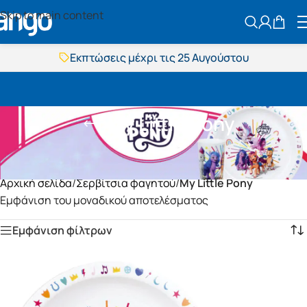
Skip to main content
ΑΝΑΖΗΤΗΣ
Εκπτώσεις μέχρι τις 25 Αυγούστου
Δωρεάν μεταφορικά
BOXNOW αποστολή
Άμεση παράδοση
My Little Pony
Εκπτώσεις μέχρι τις 25 Αυγούστου
Δωρεάν μεταφορικά
BOXNOW αποστολή
Άμεση παράδοση
Αρχική σελίδα
/
Σερβίτσια φαγητού
/
My Little Pony
Εμφάνιση του μοναδικού αποτελέσματος
Εμφάνιση φίλτρων