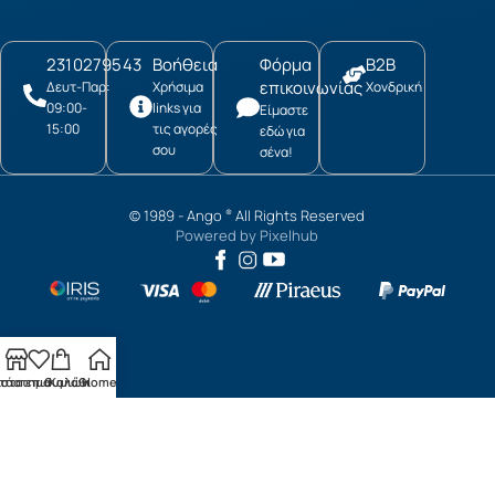
2310279543
Βοήθεια
Φόρμα
B2B
επικοινωνίας
Δευτ-Παρ:
Χρήσιμα
Χονδρική
09:00-
links για
Είμαστε
15:00
τις αγορές
εδώ για
σου
σένα!
© 1989 -
Ango
All Rights Reserved
®
Powered by
Pixelhub
τάστημα
ίστα επιθυμιών
Καλάθι
Home