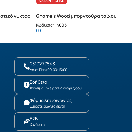
ΚΑΤΑΡΓΉΘΗΚΕ
ιστικό νύκτας
Gnome’s Wood μπορντούρα τοίχου
Κωδικός:
14005
0
€
2310279543
Δευτ-Παρ: 09:00-15:00
Βοήθεια
Χρήσιμα links για τις αγορές σου
Φόρμα επικοινωνίας
Είμαστε εδώ για σένα!
B2B
Χονδρική