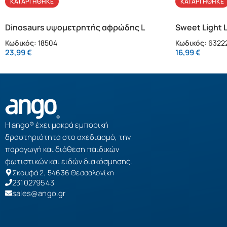
ΚΑΤΑΡΓΉΘΗΚΕ
ΚΑΤΑΡΓΉΘΗΚΕ
Dinosaurs υψομετρητής αφρώδης L
Sweet Light 
Κωδικός:
18504
Κωδικός:
63222
23,99
€
16,99
€
Η ango® έχει μακρά εμπορική
δραστηριότητα στο σχεδιασμό, την
παραγωγή και διάθεση παιδικών
φωτιστικών και ειδών διακόσμησης.
Σκουφά 2, 54636 Θεσσαλονίκη
2310279543
sales@ango.gr