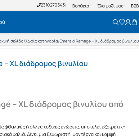
2310279543
Βοήθεια
Έλα μαζί μας
B2B
ού
ρχική σελίδα
/
Χωρίς κατηγορία
/
Emerald Ramage – XL διάδρομος βινυλίου
 – XL διάδρομος βινυλίου
ge – XL διάδρομος βινυλίου από
ς φθαλικές ή άλλες τοξικές ενώσεις, αποτελεί εξαιρετική
ιακά χαλιά. Δίνει μια ξεχωριστή, μοντέρνα και κομψή