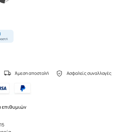
Άμεση αποστολή
Ασφαλείς συναλλαγές
α επιθυμιών
15
γορία