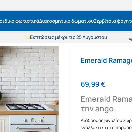
αιδικά φωτιστικά
Διακοσμητικά δωματίου
Σερβίτσια φαγητ
Εκπτώσεις μέχρι τις 25 Αυγούστου
Δωρεάν μεταφορικά
Α
BOXNOW αποστολή
Άμεση παράδοση
Εκπτώσεις μέχρι τις 25 Αυγούστου
Emerald Ramage
Δωρεάν μεταφορικά
BOXNOW αποστολή
Άμεση παράδοση
69,99
€
Emerald Rama
την ango
Διάδρομος βινυλίου χωρί
εναλλακτική στα παραδοσ