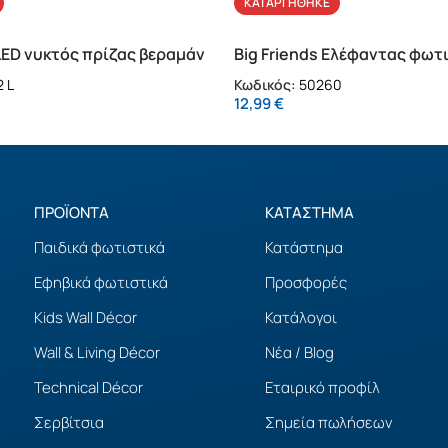
ΚΑΤΑΡΓΉΘΗΚΕ
LED νυκτός πρίζας βεραμάν
Big Friends Ελέφαντας φωτ
 L
Κωδικός:
50260
12,99
€
ΠΡΟΪΟΝΤΑ
ΚΑΤΑΣΤΗΜΑ
Παιδικά φωτιστικά
Κατάστημα
Εφηβικά φωτιστικά
Προσφορές
Kids Wall Décor
Κατάλογοι
Wall & Living Décor
Νέα / Blog
Technical Décor
Εταιρικό προφίλ
Σερβίτσια
Σημεία πωλήσεων