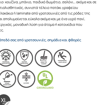
ο: κουζίνα, μπάνιο, παιδικό δωμάτιο, σαλόνι… ακόμα και σε
τιολισθητικός, συνιστά τέλειο πατάκι γραφείου
ακάκια ή laminate από γρατσουνιές από τις ρόδες της
αι απολυμαίνεται εύκολα ακόμα και με ένα υγρό πανί.
γικός, μοναδική λύση για άτομα ή κατοικίδια που
ες.
πεδό σας από γρατσουνιές, σημάδια και φθορές