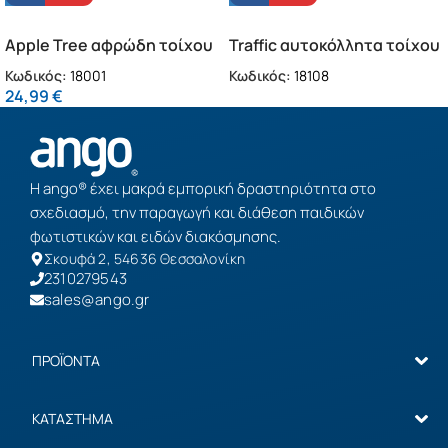
Apple Tree αφρώδη τοίχου
Traffic αυτοκόλλητα τοίχου
L (18001)
L (18108)
Κωδικός:
18001
Κωδικός:
18108
24,99
€
Η ango® έχει μακρά εμπορική δραστηριότητα στο
σχεδιασμό, την παραγωγή και διάθεση παιδικών
φωτιστικών και ειδών διακόσμησης.
Σκουφά 2, 54636 Θεσσαλονίκη
2310279543
sales@ango.gr
ΠΡΟΪΟΝΤΑ
ΚΑΤΑΣΤΗΜΑ