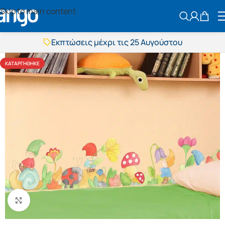
Skip to main content
ΑΝΑΖΗΤΗΣ
Εκπτώσεις μέχρι τις 25 Αυγούστου
Δωρεάν μεταφορικά
BOXNOW αποστολή
ΚΑΤΑΡΓΉΘΗΚΕ
Άμεση παράδοση
Εκπτώσεις μέχρι τις 25 Αυγούστου
Δωρεάν μεταφορικά
BOXNOW αποστολή
Άμεση παράδοση
Πατήστε για μεγέθυνση