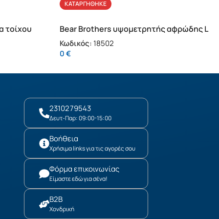
ΚΑΤΑΡΓΉΘΗΚΕ
α τοίχου
Bear Brothers υψομετρητής αφρώδης L
Κωδικός:
18502
0
€
2310279543
Δευτ-Παρ: 09:00-15:00
Βοήθεια
Χρήσιμα links για τις αγορές σου
Φόρμα επικοινωνίας
Είμαστε εδώ για σένα!
B2B
Χονδρική