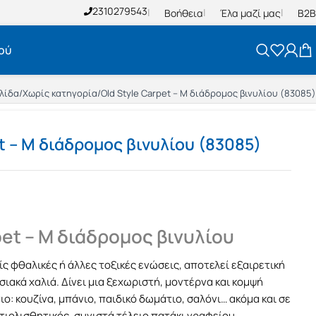
2310279543
Βοήθεια
Έλα μαζί μας
B2B
ού
ελίδα
/
Χωρίς κατηγορία
/
Old Style Carpet – M διάδρομος βινυλίου (83085)
t – M διάδρομος βινυλίου (83085)
pet – M διάδρομος βινυλίου
ς φθαλικές ή άλλες τοξικές ενώσεις, αποτελεί εξαιρετική
ιακά χαλιά. Δίνει μια ξεχωριστή, μοντέρνα και κομψή
ο: κουζίνα, μπάνιο, παιδικό δωμάτιο, σαλόνι… ακόμα και σε
τιολισθητικός, συνιστά τέλειο πατάκι γραφείου