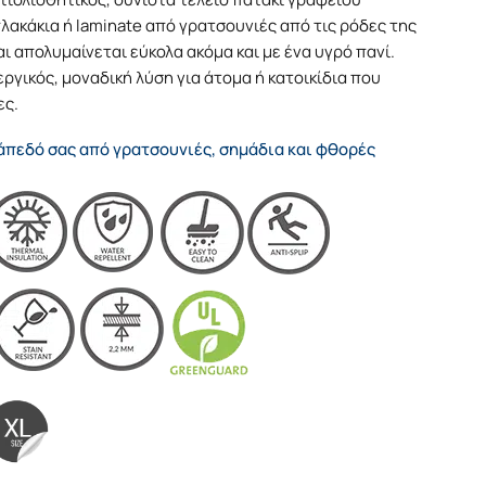
ακάκια ή laminate από γρατσουνιές από τις ρόδες της
αι απολυμαίνεται εύκολα ακόμα και με ένα υγρό πανί.
γικός, μοναδική λύση για άτομα ή κατοικίδια που
ες.
πεδό σας από γρατσουνιές, σημάδια και φθορές