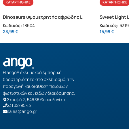
ΚΑΤΑΡΓΉΘΗΚΕ
ΚΑΤΑΡΓΉΘΗΚΕ
Dinosaurs υψομετρητής αφρώδης L
Sweet Light 
Κωδικός:
18504
Κωδικός:
6319
23,99
€
16,99
€
Η ango® έχει μακρά εμπορική
δραστηριότητα στο σχεδιασμό, την
παραγωγή και διάθεση παιδικών
φωτιστικών και ειδών διακόσμησης.
Σκουφά 2, 54636 Θεσσαλονίκη
2310279543
sales@ango.gr