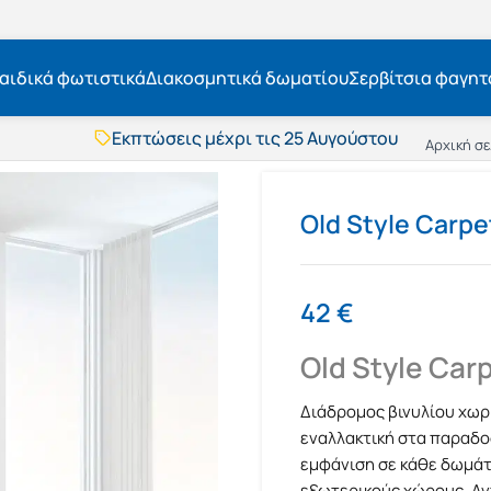
αιδικά φωτιστικά
Διακοσμητικά δωματίου
Σερβίτσια φαγητ
Εκπτώσεις μέχρι τις 25 Αυγούστου
Δωρεάν μεταφορικά
Αρχική σ
BOXNOW αποστολή
Άμεση παράδοση
Εκπτώσεις μέχρι τις 25 Αυγούστου
Old Style Carpe
Δωρεάν μεταφορικά
BOXNOW αποστολή
Άμεση παράδοση
42
€
Old Style Car
Διάδρομος βινυλίου χωρί
εναλλακτική στα παραδοσ
εμφάνιση σε κάθε δωμάτι
εξωτερικούς χώρους. Αν