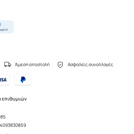
Άμεση αποστολή
Ασφαλείς συναλλαγές
α επιθυμιών
085
14093830859