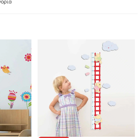
γορία