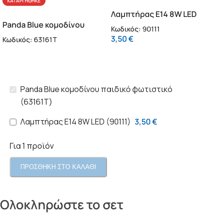
ΚΑΤΑΡΓΉΘΗΚΕ
Λαμπτήρας Ε14 8W LED
Panda Blue κομοδίνου
(90111)
Κωδικός:
90111
παιδικό φωτιστικό
3,50
€
Κωδικός:
63161T
(63161T)
Panda Blue κομοδίνου παιδικό φωτιστικό
(63161T)
Λαμπτήρας Ε14 8W LED (90111)
3,50
€
Για 1 προϊόν
ΠΡΟΣΘΗΚΗ ΣΤΟ ΚΑΛΑΘΙ
Ολοκληρώστε το σετ