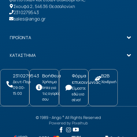
Σκουφά 2, 54636 Θεσσαλονίκη
2310279543
sales@ango.gr
ΠΡΟΪΟΝΤΑ
ΚΑΤΑΣΤΗΜΑ
2310279543
Βοήθεια
Φόρμα
B2B
επικοινωνίας
Δευτ-Παρ:
Χρήσιμα
Χονδρική
09:00-
links για
Είμαστε
15:00
τις αγορές
εδώ για
σου
σένα!
© 1989 -
Ango
All Rights Reserved
®
Powered by
Pixelhub