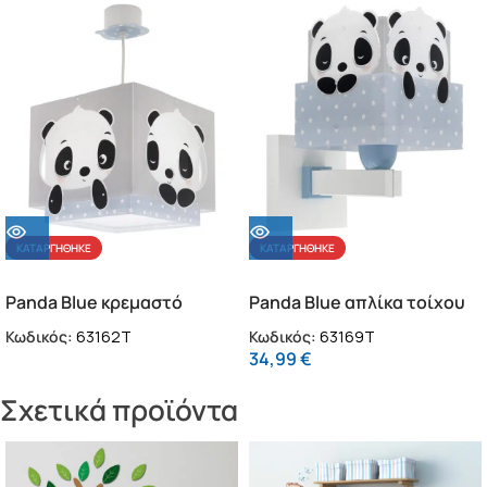
ΚΑΤΑΡΓΉΘΗΚΕ
ΚΑΤΑΡΓΉΘΗΚΕ
Panda Blue κρεμαστό
Panda Blue απλίκα τοίχου
φωτιστικό οροφής
διπλού τοιχώματος
Κωδικός:
63162T
Κωδικός:
63169T
(63162T)
(63169T)
34,99
€
Σχετικά προϊόντα