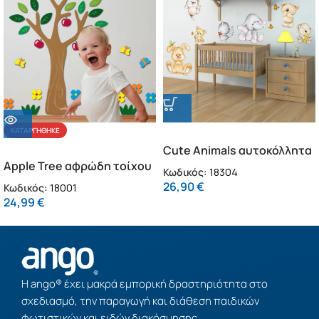
ΚΑΤΑΡΓΉΘΗΚΕ
Cute Animals αυτοκόλλητα
Apple Tree αφρώδη τοίχου
τοίχου XL (18304)
Κωδικός:
18304
L (18001)
26,90
€
Κωδικός:
18001
24,99
€
Η ango® έχει μακρά εμπορική δραστηριότητα στο
σχεδιασμό, την παραγωγή και διάθεση παιδικών
φωτιστικών και ειδών διακόσμησης.