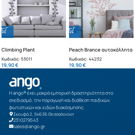
Climbing Plant
Peach Brance αυτοκόλλητα
μπορντούρες
τοίχου βινυλίου (44232)
Κωδικός:
53011
Κωδικός:
44232
αυτοκόλλητες βινυλίου
19,90
€
19,90
€
(53011)
Η ango® έχει μακρά εμπορική δραστηριότητα στο
σχεδιασμό, την παραγωγή και διάθεση παιδικών
φωτιστικών και ειδών διακόσμησης.
Σκουφά 2, 54636 Θεσσαλονίκη
2310279543
sales@ango.gr