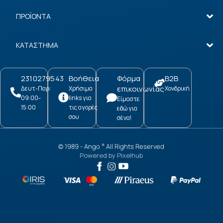
ΠΡΟΪΟΝΤΑ
ΚΑΤΑΣΤΗΜΑ
2310279543
Βοήθεια
Φόρμα
B2B
επικοινωνίας
Δευτ-Παρ:
Χρήσιμα
Χονδρική
09:00-
links για
Είμαστε
15:00
τις αγορές
εδώ για
σου
σένα!
© 1989 -
Ango
All Rights Reserved
®
Powered by
Pixelhub