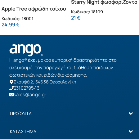
Starry Night φωσφορίζοντα
Apple Tree αφρώδη τοίχου
τοίχου L (18109)
Κωδικός:
18109
L (18001)
21
€
Κωδικός:
18001
24,99
€
Η ango® έχει μακρά εμπορική δραστηριότητα στο
σχεδιασμό, την παραγωγή και διάθεση παιδικών
φωτιστικών και ειδών διακόσμησης.
Σκουφά 2, 54636 Θεσσαλονίκη
2310279543
sales@ango.gr
ΠΡΟΪΟΝΤΑ
ΚΑΤΑΣΤΗΜΑ