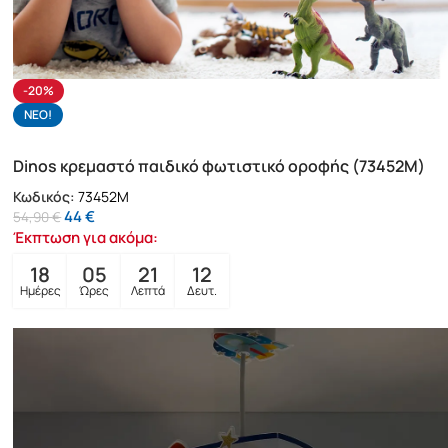
-20%
NΕΟ!
Dinos κρεμαστό παιδικό φωτιστικό οροφής (73452M)
Κωδικός:
73452M
44
€
54,90
€
Έκπτωση για ακόμα:
18
05
21
10
Ημέρες
Ώρες
Λεπτά
Δευτ.