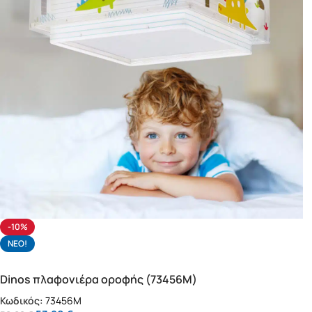
-10%
NΕΟ!
Dinos πλαφονιέρα οροφής (73456M)
Κωδικός:
73456M