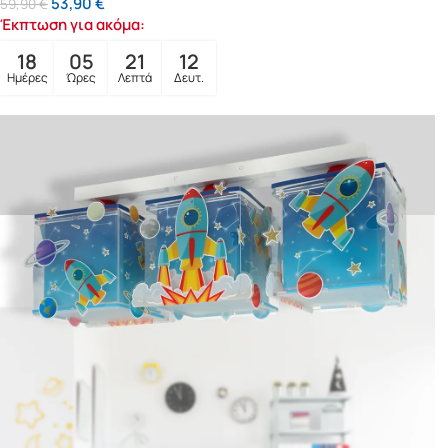
53,90
€
59,90
€
Έκπτωση για ακόμα:
18
05
21
10
Ημέρες
Ώρες
Λεπτά
Δευτ.