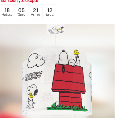
Έκπτωση για ακόμα:
18
05
21
10
Ημέρες
Ώρες
Λεπτά
Δευτ.