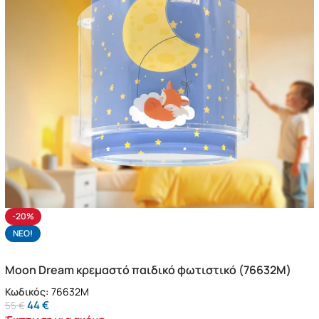
-20%
NΕΟ!
Moon Dream κρεμαστό παιδικό φωτιστικό (76632M)
Κωδικός:
76632M
44
€
55
€