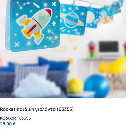
Rocket παιδική γιρλάντα (63355)
Κωδικός:
63355
28,90
€