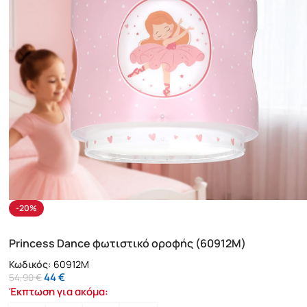
-20%
Princess Dance φωτιστικό οροφής (60912M)
Κωδικός:
60912M
44
€
54,90
€
Έκπτωση για ακόμα: