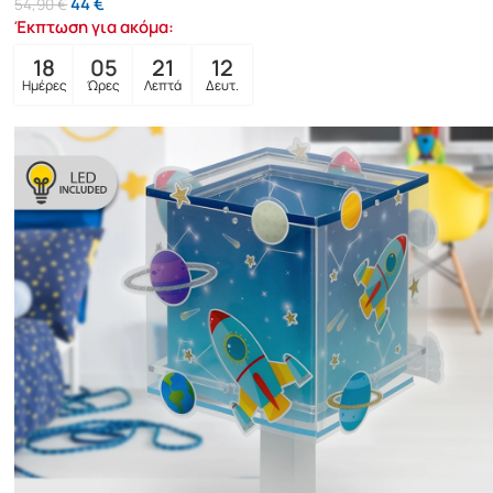
44
€
54,90
€
Έκπτωση για ακόμα:
18
05
21
10
Ημέρες
Ώρες
Λεπτά
Δευτ.