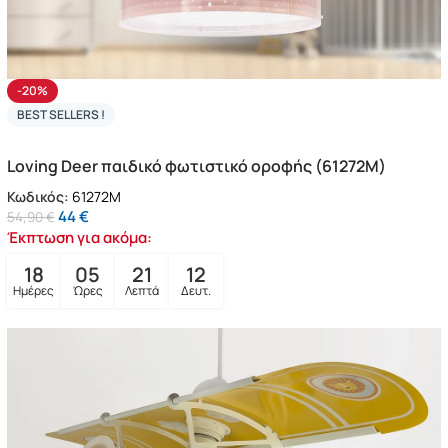
-20%
BEST SELLERS !
Loving Deer παιδικό φωτιστικό οροφής (61272M)
Κωδικός:
61272M
44
€
54,90
€
Έκπτωση για ακόμα:
18
05
21
10
Ημέρες
Ώρες
Λεπτά
Δευτ.