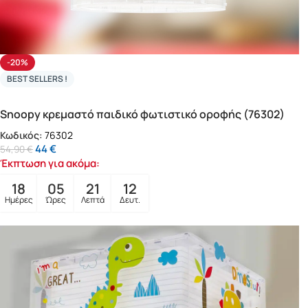
-20%
BEST SELLERS !
Snoopy κρεμαστό παιδικό φωτιστικό οροφής (76302)
Κωδικός:
76302
44
€
54,90
€
Έκπτωση για ακόμα:
18
05
21
10
Ημέρες
Ώρες
Λεπτά
Δευτ.