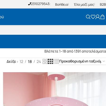
2310279543
Βοήθεια
Έλα μαζί μας
B2B
ού
Βλέπετε 1–18 από 1391 αποτελέσματα
12
18
24
Δείξε