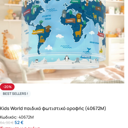
-20%
BEST SELLERS !
Kids World παιδικό φωτιστικό οροφής (40672M)
Κωδικός:
40672M
52
€
64,90
€