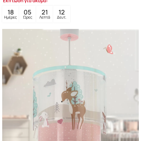
Έκπτωση για ακόμα:
18
05
21
10
Ημέρες
Ώρες
Λεπτά
Δευτ.