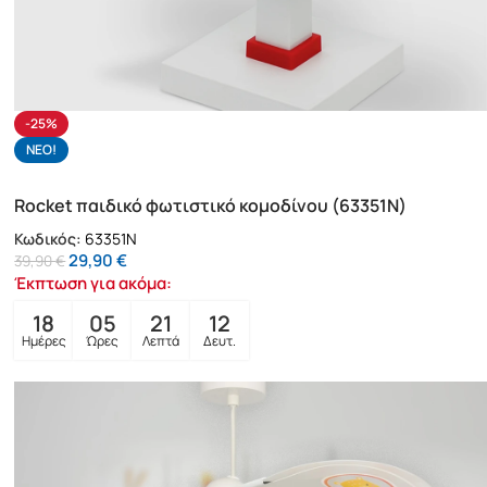
-25%
NΕΟ!
Rocket παιδικό φωτιστικό κομοδίνου (63351N)
Κωδικός:
63351N
29,90
€
39,90
€
Έκπτωση για ακόμα:
18
05
21
10
Ημέρες
Ώρες
Λεπτά
Δευτ.