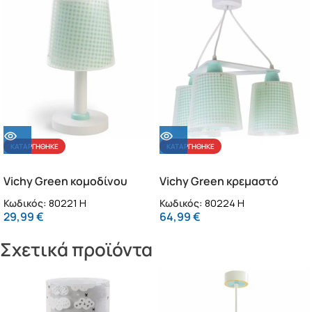
ΚΑΤΑΡΓΉΘΗΚΕ
ΚΑΤΑΡΓΉΘΗΚΕ
Vichy Green κομοδίνου
Vichy Green κρεμαστό
παιδικό φωτιστικό
τρίφωτο οροφής
Κωδικός:
80221 H
Κωδικός:
80224 H
29,99
€
64,99
€
Σχετικά προϊόντα