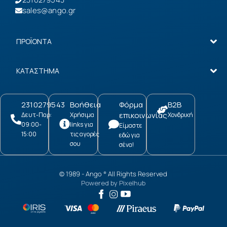
sales@ango.gr
ΠΡΟΪΟΝΤΑ
ΚΑΤΑΣΤΗΜΑ
2310279543
Βοήθεια
Φόρμα
B2B
επικοινωνίας
Δευτ-Παρ:
Χρήσιμα
Χονδρική
09:00-
links για
Είμαστε
15:00
τις αγορές
εδώ για
σου
σένα!
© 1989 -
Ango
All Rights Reserved
®
Powered by
Pixelhub