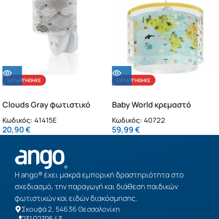
ΚΑΤΑΡΓΉΘΗΚΕ
ΚΑΤΑΡΓΉΘΗΚΕ
Clouds Gray φωτιστικό
Baby World κρεμαστό
νύκτας πρίζας LED (41415E)
παιδικό φωτιστικό οροφής
Κωδικός:
41415E
Κωδικός:
40722
20,90
€
59,99
€
Η ango® έχει μακρά εμπορική δραστηριότητα στο
σχεδιασμό, την παραγωγή και διάθεση παιδικών
φωτιστικών και ειδών διακόσμησης.
Σκουφά 2, 54636 Θεσσαλονίκη
2310279543