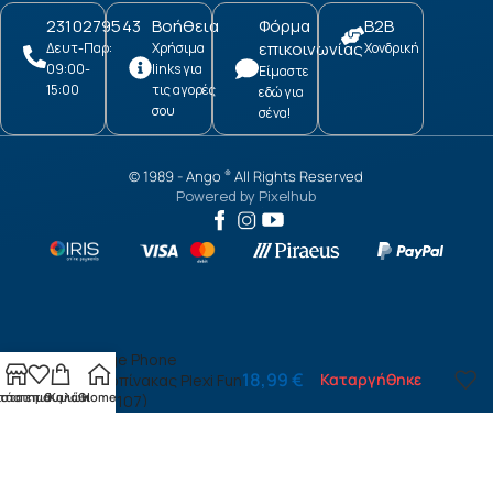
2310279543
Βοήθεια
Φόρμα
B2B
επικοινωνίας
Δευτ-Παρ:
Χρήσιμα
Χονδρική
09:00-
links για
Είμαστε
15:00
τις αγορές
εδώ για
σου
σένα!
© 1989 -
Ango
All Rights Reserved
®
Powered by
Pixelhub
Vintage Phone
18,99
€
Καταργήθηκε
μαυροπίνακας Plexi Fun
τάστημα
ίστα επιθυμιών
Καλάθι
Home
ML (71107)