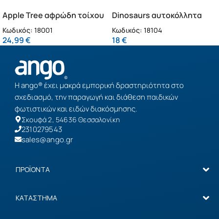
Apple Tree αφρώδη τοίχου
Dinosaurs αυτοκόλλητα
L (18001)
τοίχου (18104)
Κωδικός:
18001
Κωδικός:
18104
24,99
€
18
€
Η ango® έχει μακρά εμπορική δραστηριότητα στο
σχεδιασμό, την παραγωγή και διάθεση παιδικών
φωτιστικών και ειδών διακόσμησης.
Σκουφά 2, 54636 Θεσσαλονίκη
2310279543
sales@ango.gr
ΠΡΟΪΟΝΤΑ
ΚΑΤΑΣΤΗΜΑ