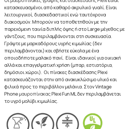
Οι
μαυροπίνακες γραφής και διασκέδασης Plexi
είναι
κατασκευασμένοι από καθαρό ακρυλικό γυαλί. Είναι
λειτουργικοί, διασκεδαστικοί ενώ ταυτόχρονα
διακοσμούν. Μπορούν να τοποθετηθούν με την
παρεχόμενη ταινία διπλής όψης ή στο Large μέγεθος με
γάντζους, που περιλαμβάνονται στη συσκευασία.
Γράψτε με μαρκαδόρους υγρής κιμωλίας (δεν
περιλαμβάνονται) και σβήστε εύκολα με ένα
οποιοδήποτε μαλακό πανί. Είναι ιδανικοί για οικιακή
αλλά και επαγγελματική χρήση (μπαρ, εστιατόρια,
δημόσιοι χώροι). Οι πίνακες διασκέδασης Plexi
κατασκευάζονται στην από ανακυκλώσιμο υλικό και
φιλικά προς το περιβάλλον μελάνια. Στον Vintage
Phone
μαυροπίνακας
Plexi Fun ML δεν περιλαμβάνεται
το υγρό μολύβι κιμωλίας.