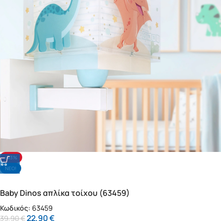
-43%
NΕΟ!
Baby Dinos απλίκα τοίχου (63459)
Κωδικός:
63459
22,90
€
39,90
€