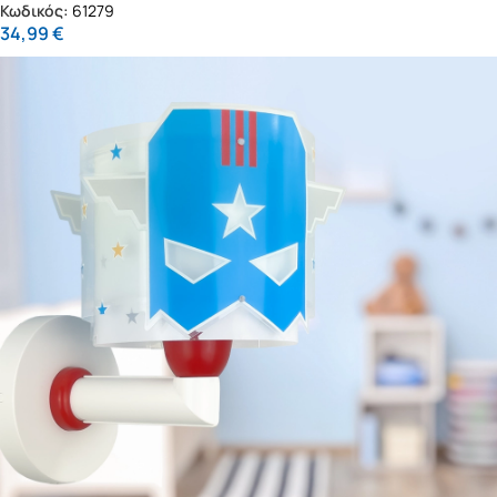
Κωδικός:
61279
34,99
€