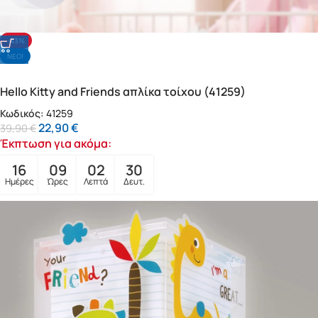
-43%
NΕΟ!
Hello Kitty and Friends απλίκα τοίχου (41259)
Κωδικός:
41259
22,90
€
39,90
€
Έκπτωση για ακόμα:
16
09
02
28
Ημέρες
Ώρες
Λεπτά
Δευτ.