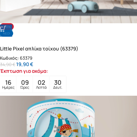
-43%
NΕΟ!
Little Pixel απλίκα τοίχου (63379)
Κωδικός:
63379
19,90
€
34,90
€
Έκπτωση για ακόμα:
16
09
02
28
Ημέρες
Ώρες
Λεπτά
Δευτ.