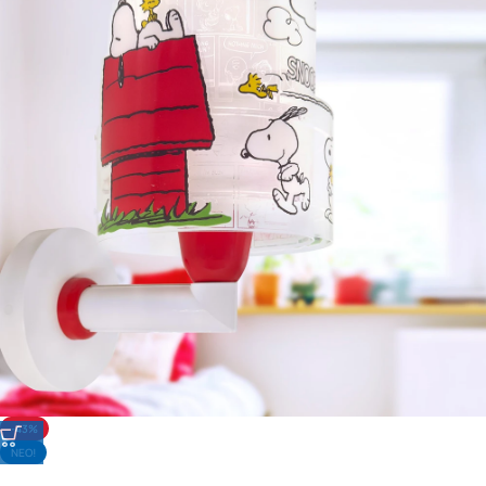
-43%
NΕΟ!