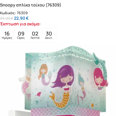
Snoopy απλίκα τοίχου (76309)
Κωδικός:
76309
22,90
€
39,90
€
Έκπτωση για ακόμα:
16
09
02
28
Ημέρες
Ώρες
Λεπτά
Δευτ.