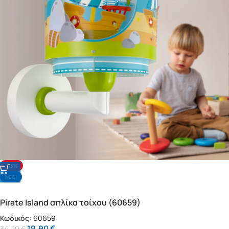
-43%
NΕΟ!
Pirate Island απλίκα τοίχου (60659)
Κωδικός:
60659
19,90
€
34,99
€