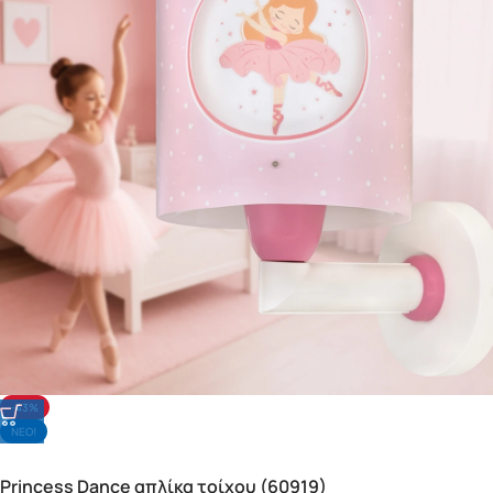
-43%
NΕΟ!
Princess Dance απλίκα τοίχου (60919)