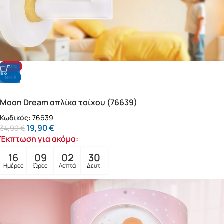
-43%
NΕΟ!
Moon Dream απλίκα τοίχου (76639)
Κωδικός:
76639
19,90
€
34,90
€
Έκπτωση για ακόμα:
16
09
02
28
Ημέρες
Ώρες
Λεπτά
Δευτ.