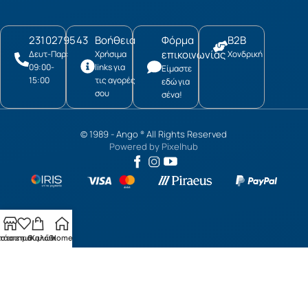
2310279543
Βοήθεια
Φόρμα
B2B
επικοινωνίας
Δευτ-Παρ:
Χρήσιμα
Χονδρική
09:00-
links για
Είμαστε
15:00
τις αγορές
εδώ για
σου
σένα!
© 1989 -
Ango
All Rights Reserved
®
Powered by
Pixelhub
τάστημα
ίστα επιθυμιών
Καλάθι
Home