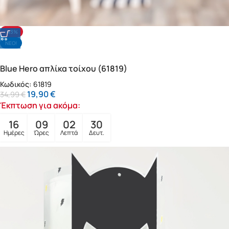
-43%
NΕΟ!
Blue Hero απλίκα τοίχου (61819)
Κωδικός:
61819
19,90
€
34,99
€
Έκπτωση για ακόμα:
16
09
02
28
Ημέρες
Ώρες
Λεπτά
Δευτ.