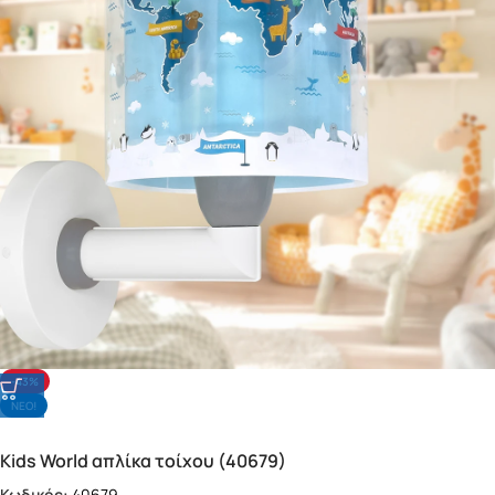
-43%
NΕΟ!
Kids World απλίκα τοίχου (40679)
Κωδικός:
40679