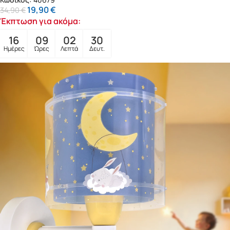
19,90
€
34,90
€
Έκπτωση για ακόμα:
16
09
02
28
Ημέρες
Ώρες
Λεπτά
Δευτ.