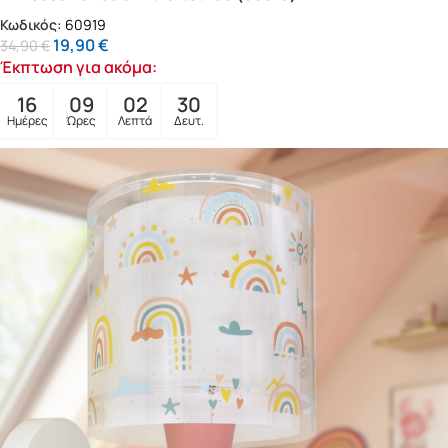
Κωδικός:
60919
19,90
€
34,90
€
Έκπτωση για ακόμα:
16
09
02
28
Ημέρες
Ώρες
Λεπτά
Δευτ.