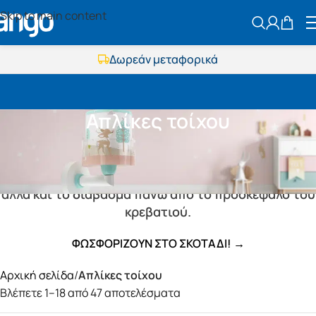
Skip to main content
ΑΝΑΖΗΤΗΣ
Εκπτώσεις μέχρι τις 25 Αυγούστου
Δωρεάν μεταφορικά
BOXNOW αποστολή
Άμεση παράδοση
Εκπτώσεις μέχρι τις 25 Αυγούστου
Απλίκες τοίχου
Δωρεάν μεταφορικά
BOXNOW αποστολή
Άμεση παράδοση
Κατάλληλα για συμπληρωματικό φωτισμό δωματίου
αλλά και το διάβασμα πάνω από το προσκέφαλο του
κρεβατιού.
ΦΩΣΦΟΡΙΖΟΥΝ ΣΤΟ ΣΚΟΤΑΔΙ! →
Αρχική σελίδα
/
Απλίκες τοίχου
Βλέπετε 1–18 από 47 αποτελέσματα