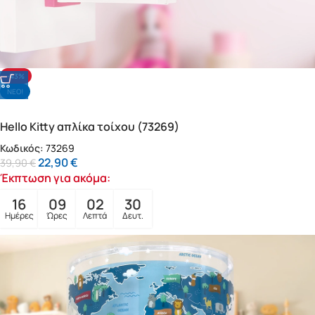
-43%
NΕΟ!
Hello Kitty απλίκα τοίχου (73269)
Κωδικός:
73269
22,90
€
39,90
€
Έκπτωση για ακόμα:
16
09
02
28
Ημέρες
Ώρες
Λεπτά
Δευτ.