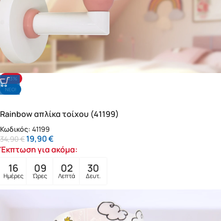
-43%
NΕΟ!
Rainbow απλίκα τοίχου (41199)
Κωδικός:
41199
19,90
€
34,90
€
Έκπτωση για ακόμα:
16
09
02
28
Ημέρες
Ώρες
Λεπτά
Δευτ.