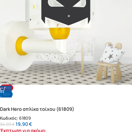
-43%
NΕΟ!
Dark Hero απλίκα τοίχου (61809)
Κωδικός:
61809
19,90
€
34,99
€
Έκπτωση για ακόμα: