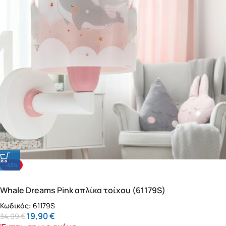
-43%
Whale Dreams Pink απλίκα τοίχου (61179S)
Κωδικός:
61179S
19,90
€
34,99
€