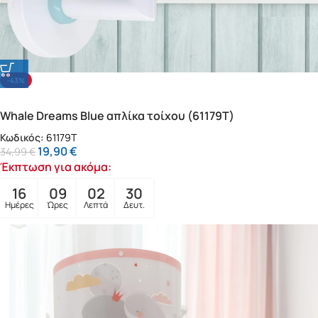
-43%
Whale Dreams Blue απλίκα τοίχου (61179T)
Κωδικός:
61179T
19,90
€
34,99
€
Έκπτωση για ακόμα:
16
09
02
28
Ημέρες
Ώρες
Λεπτά
Δευτ.