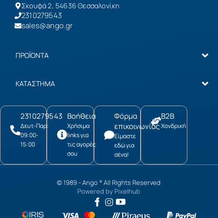
Σκουφά 2, 54636 Θεσσαλονίκη
2310279543
sales@ango.gr
ΠΡΟΪΟΝΤΑ
ΚΑΤΑΣΤΗΜΑ
2310279543
Βοήθεια
Φόρμα
B2B
επικοινωνίας
Δευτ-Παρ:
Χρήσιμα
Χονδρική
09:00-
links για
Είμαστε
15:00
τις αγορές
εδώ για
σου
σένα!
© 1989 -
Ango
All Rights Reserved
®
Powered by
Pixelhub