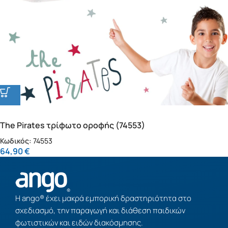
The Pirates τρίφωτο οροφής (74553)
Κωδικός:
74553
64,90
€
Η ango® έχει μακρά εμπορική δραστηριότητα στο
σχεδιασμό, την παραγωγή και διάθεση παιδικών
φωτιστικών και ειδών διακόσμησης.