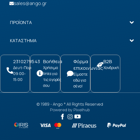
sales@ango.gr
ΠΡΟΪΟΝΤΑ
ΚΑΤΑΣΤΗΜΑ
2310279543
Βοήθεια
Φόρμα
B2B
επικοινωνίας
Δευτ-Παρ:
Χρήσιμα
Χονδρική
09:00-
links για
Είμαστε
15:00
τις αγορές
εδώ για
σου
σένα!
© 1989 -
Ango
All Rights Reserved
®
Powered by
Pixelhub