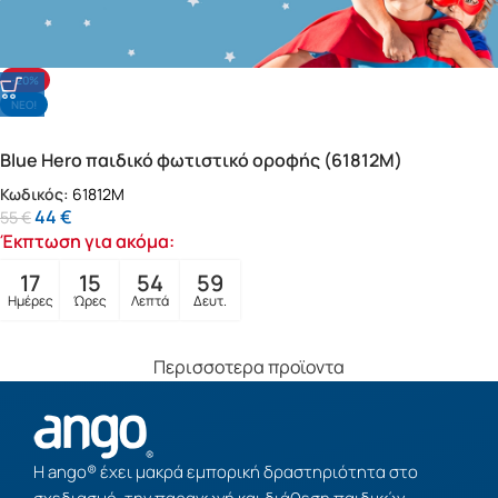
-20%
NΕΟ!
Blue Hero παιδικό φωτιστικό οροφής (61812M)
Κωδικός:
61812M
44
€
55
€
Έκπτωση για ακόμα:
17
15
54
57
Ημέρες
Ώρες
Λεπτά
Δευτ.
Περισσοτερα προϊοντα
Η ango® έχει μακρά εμπορική δραστηριότητα στο