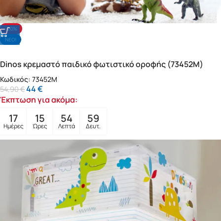
-20%
NΕΟ!
Dinos κρεμαστό παιδικό φωτιστικό οροφής (73452M)
Κωδικός:
73452M
44
€
54,90
€
Έκπτωση για ακόμα:
17
15
54
57
Ημέρες
Ώρες
Λεπτά
Δευτ.