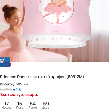
-20%
Princess Dance φωτιστικό οροφής (60912M)
Κωδικός:
60912M
44
€
54,90
€
Έκπτωση για ακόμα:
17
15
54
57
Ημέρες
Ώρες
Λεπτά
Δευτ.