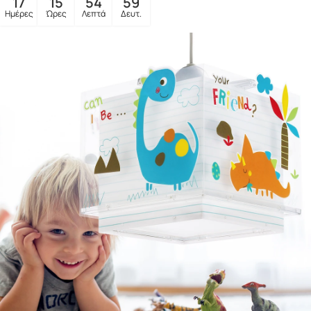
17
15
54
57
Ημέρες
Ώρες
Λεπτά
Δευτ.