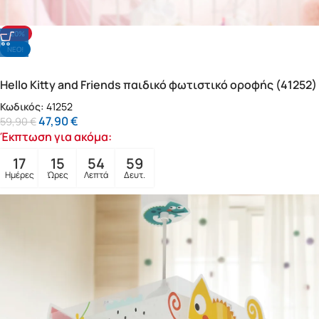
-20%
NΕΟ!
Hello Kitty and Friends παιδικό φωτιστικό οροφής (41252)
Κωδικός:
41252
47,90
€
59,90
€
Έκπτωση για ακόμα:
17
15
54
57
Ημέρες
Ώρες
Λεπτά
Δευτ.