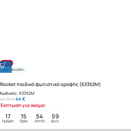
-20%
BEST SELLERS !
Rocket παιδικό φωτιστικό οροφής (63352M)
Κωδικός:
63352M
44
€
54,90
€
Έκπτωση για ακόμα:
17
15
54
57
Ημέρες
Ώρες
Λεπτά
Δευτ.