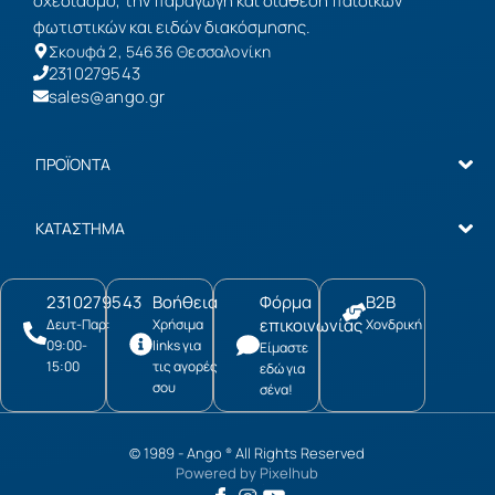
σχεδιασμό, την παραγωγή και διάθεση παιδικών
φωτιστικών και ειδών διακόσμησης.
Σκουφά 2, 54636 Θεσσαλονίκη
2310279543
sales@ango.gr
ΠΡΟΪΟΝΤΑ
ΚΑΤΑΣΤΗΜΑ
2310279543
Βοήθεια
Φόρμα
B2B
επικοινωνίας
Δευτ-Παρ:
Χρήσιμα
Χονδρική
09:00-
links για
Είμαστε
15:00
τις αγορές
εδώ για
σου
σένα!
© 1989 -
Ango
All Rights Reserved
®
Powered by
Pixelhub