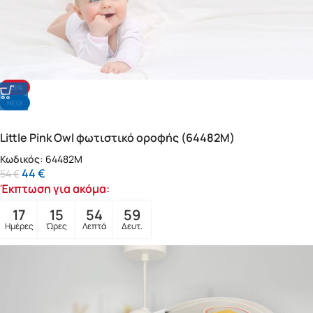
-19%
NΕΟ!
Little Pink Owl φωτιστικό οροφής (64482M)
Κωδικός:
64482M
44
€
54
€
Έκπτωση για ακόμα:
17
15
54
57
Ημέρες
Ώρες
Λεπτά
Δευτ.