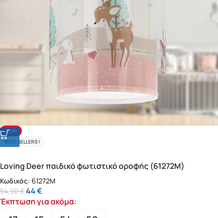
-20%
BEST SELLERS !
Loving Deer παιδικό φωτιστικό οροφής (61272M)
Κωδικός:
61272M
44
€
54,90
€
Έκπτωση για ακόμα: