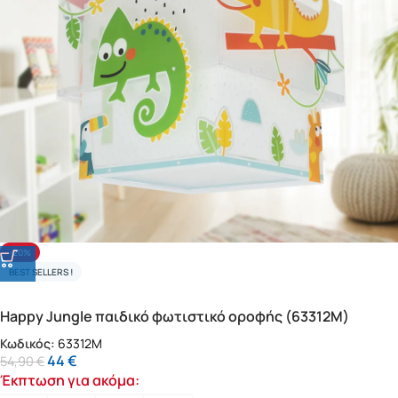
-20%
BEST SELLERS !
Happy Jungle παιδικό φωτιστικό οροφής (63312M)
Κωδικός:
63312M
44
€
54,90
€
Έκπτωση για ακόμα: