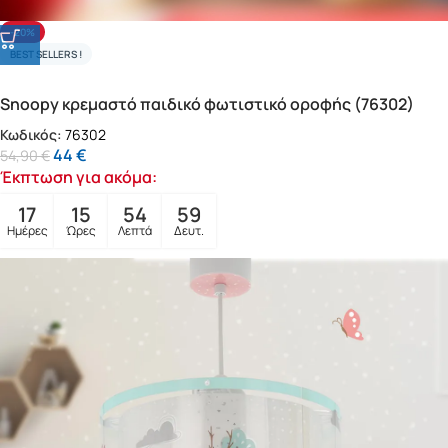
-20%
BEST SELLERS !
Snoopy κρεμαστό παιδικό φωτιστικό οροφής (76302)
Κωδικός:
76302
44
€
54,90
€
Έκπτωση για ακόμα:
17
15
54
57
Ημέρες
Ώρες
Λεπτά
Δευτ.