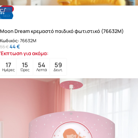
-20%
NΕΟ!
Moon Dream κρεμαστό παιδικό φωτιστικό (76632M)
Κωδικός:
76632M
44
€
55
€
Έκπτωση για ακόμα:
17
15
54
57
Ημέρες
Ώρες
Λεπτά
Δευτ.