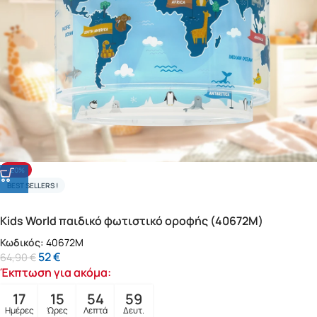
-20%
BEST SELLERS !
Kids World παιδικό φωτιστικό οροφής (40672M)
Κωδικός:
40672M
52
€
64,90
€
Έκπτωση για ακόμα:
17
15
54
57
Ημέρες
Ώρες
Λεπτά
Δευτ.