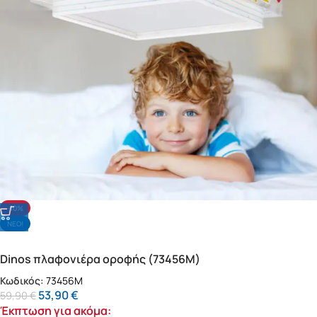
-10%
NΕΟ!
Dinos πλαφονιέρα οροφής (73456M)
Κωδικός:
73456M
53,90
€
59,90
€
Έκπτωση για ακόμα: