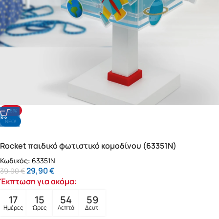
-25%
NΕΟ!
Rocket παιδικό φωτιστικό κομοδίνου (63351N)
Κωδικός:
63351N
29,90
€
39,90
€
Έκπτωση για ακόμα:
17
15
54
57
Ημέρες
Ώρες
Λεπτά
Δευτ.