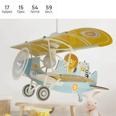
17
15
54
57
Ημέρες
Ώρες
Λεπτά
Δευτ.