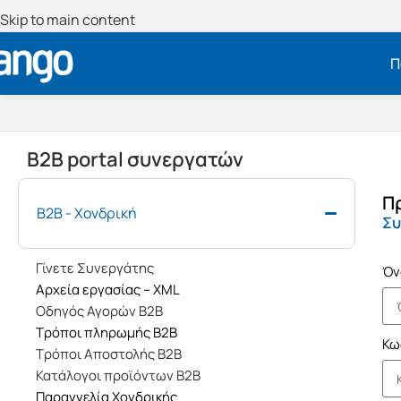
Skip to main content
Π
B2B portal συνεργατών
Π
B2B - Χονδρική
Συ
Γίνετε Συνεργάτης
Όν
Αρχεία εργασίας – XML
Οδηγός Αγορών Β2Β
Τρόποι πληρωμής Β2Β
Κω
Τρόποι Αποστολής Β2Β
Κατάλογοι προϊόντων Β2Β
Παραγγελία Χονδρικής