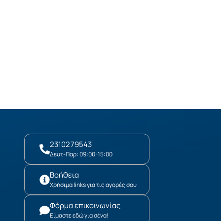
2310279543
Δευτ-Παρ: 09:00-15:00
Βοήθεια
Χρήσιμα links για τις αγορές σου
Φόρμα επικοινωνίας
Είμαστε εδώ για σένα!