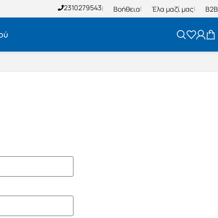
2310279543
Βοήθεια
Έλα μαζί μας
B2B
ού