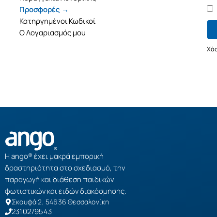
Προσφορές →
Κατηργημένοι Κωδικοί
Ο Λογαριασμός μου
Χάσ
Η ango® έχει μακρά εμπορική
δραστηριότητα στο σχεδιασμό, την
παραγωγή και διάθεση παιδικών
φωτιστικών και ειδών διακόσμησης.
Σκουφά 2, 54636 Θεσσαλονίκη
2310279543