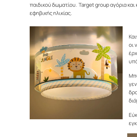
παιδικού δωματίου. Target group αγόρια και 
εφηβικής ηλικίας.
Και
οι 
έρχ
υπό
Μπο
γεν
δρα
διά
Εύκ
εγκ