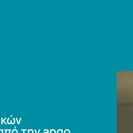
ικών
από την ango