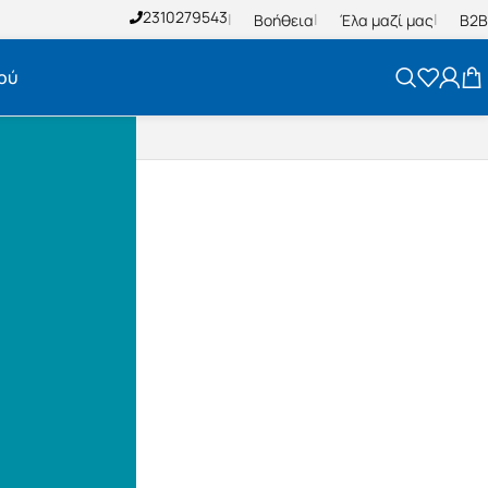
2310279543
Βοήθεια
Έλα μαζί μας
B2B
ού