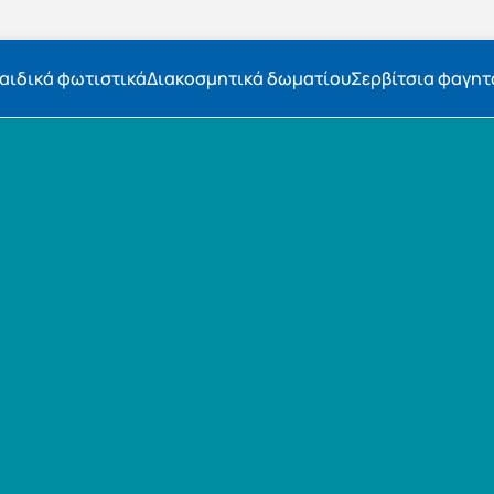
αιδικά φωτιστικά
Διακοσμητικά δωματίου
Σερβίτσια φαγητ
Εκπτώσεις μέχρι τις 25 Αυγούστου
Δωρεάν μεταφορικά
BOXNOW αποστολή
Άμεση παράδοση
Εκπτώσεις μέχρι τις 25 Αυγούστου
Δωρεάν μεταφορικά
BOXNOW αποστολή
Άμεση παράδοση