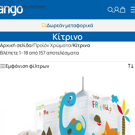
Skip to main content
ΑΝΑΖΗΤΗΣ
Εκπτώσεις μέχρι τις 25 Αυγούστου
Δωρεάν μεταφορικά
BOXNOW αποστολή
Κίτρινο
Άμεση παράδοση
Αρχική σελίδα
Εκπτώσεις μέχρι τις 25 Αυγούστου
/
Προϊόν Χρώματα
/
Κίτρινο
Δωρεάν μεταφορικά
Βλέπετε 1–18 από 157 αποτελέσματα
BOXNOW αποστολή
Άμεση παράδοση
Εμφάνιση φίλτρων