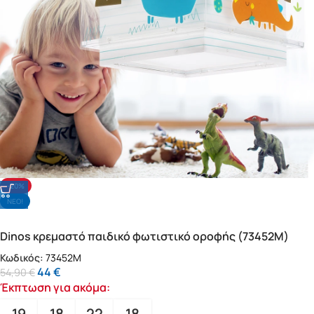
-20%
NΕΟ!
Dinos κρεμαστό παιδικό φωτιστικό οροφής (73452M)
Κωδικός:
73452M
44
€
54,90
€
Έκπτωση για ακόμα:
19
18
22
16