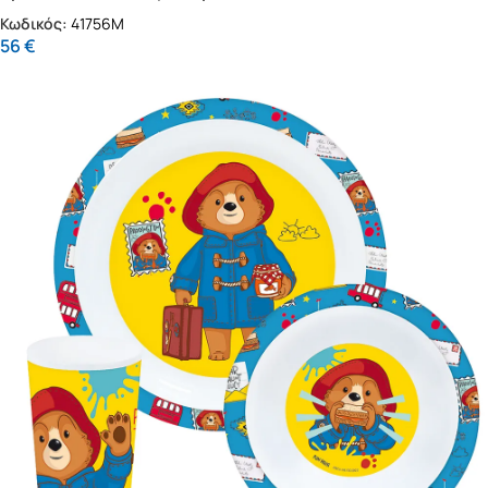
Κωδικός:
41756M
56
€