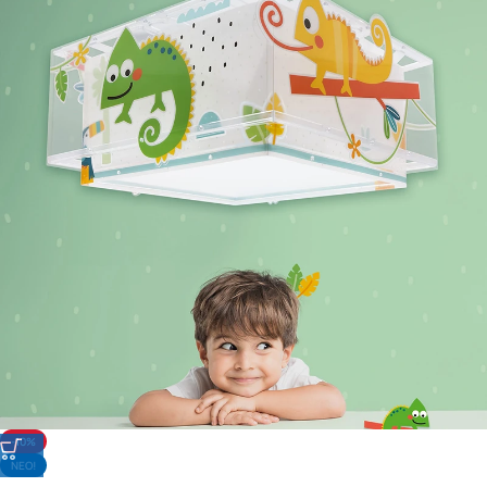
-10%
NΕΟ!