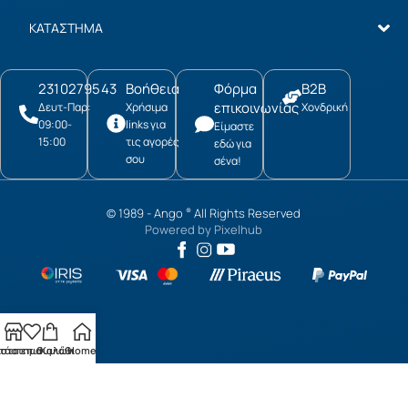
ΚΑΤΑΣΤΗΜΑ
2310279543
Βοήθεια
Φόρμα
B2B
επικοινωνίας
Δευτ-Παρ:
Χρήσιμα
Χονδρική
09:00-
links για
Είμαστε
15:00
τις αγορές
εδώ για
σου
σένα!
© 1989 -
Ango
All Rights Reserved
®
Powered by
Pixelhub
τάστημα
ίστα επιθυμιών
Καλάθι
Home