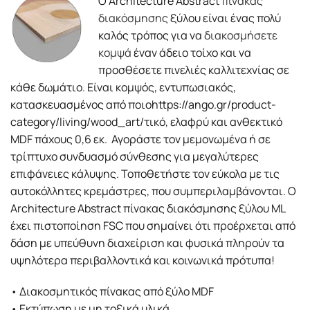
Ο Architecture Abstract
πίνακας
διακόσμησης
ξύλου είναι ένας πολύ
καλός τρόπος για να
διακοσμήσετε
κομψά
έναν άδειο τοίχο και να
προσθέσετε πινελιές καλλιτεχνίας σε
κάθε δωμάτιο. Είναι κομψός, εντυπωσιακός,
κατασκευασμένος από ποιοhttps://ango.gr/product-
category/living/wood_art/τικό, ελαφρύ και ανθεκτικό
MDF πάχους 0,6 εκ. Αγοράστε τον μεμονωμένα ή σε
τρίπτυχο συνδυασμό σύνθεσης για μεγαλύτερες
επιφάνειες κάλυψης. Τοποθετήστε τον εύκολα με τις
αυτοκόλλητες κρεμάστρες, που συμπεριλαμβάνονται. Ο
Architecture Abstract πίνακας διακόσμησης ξύλου ML
έχει πιστοποίηση FSC που σημαίνει ότι προέρχεται από
δάση με υπεύθυνη διαχείριση και φυσικά πληρούν τα
υψηλότερα περιβαλλοντικά και κοινωνικά πρότυπα!
• Διακοσμητικός πίνακας από ξύλο MDF
• Εκτύπωση με μη τοξικά υλικά