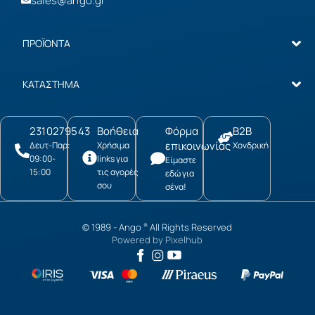
sales@ango.gr
ΠΡΟΪΟΝΤΑ
ΚΑΤΑΣΤΗΜΑ
2310279543
Βοήθεια
Φόρμα
B2B
επικοινωνίας
Δευτ-Παρ:
Χρήσιμα
Χονδρική
09:00-
links για
Είμαστε
15:00
τις αγορές
εδώ για
σου
σένα!
© 1989 -
Ango
All Rights Reserved
®
Powered by
Pixelhub