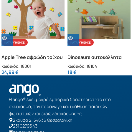
ΚΑΤΑΡΓΉΘΗΚΕ
ΚΑΤΑΡΓΉΘΗΚΕ
Apple Tree αφρώδη τοίχου
Dinosaurs αυτοκόλλητα
L (18001)
τοίχου (18104)
Κωδικός:
18001
Κωδικός:
18104
24,99
€
18
€
Η ango® έχει μακρά εμπορική δραστηριότητα στο
σχεδιασμό, την παραγωγή και διάθεση παιδικών
φωτιστικών και ειδών διακόσμησης.
Σκουφά 2, 54636 Θεσσαλονίκη
2310279543