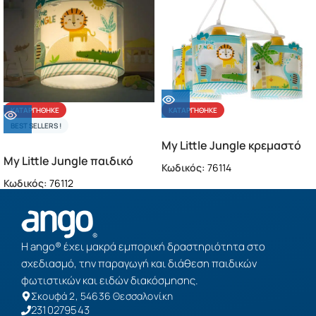
ΚΑΤΑΡΓΉΘΗΚΕ
ΚΑΤΑΡΓΉΘΗΚΕ
BEST SELLERS !
My Little Jungle κρεμαστό
My Little Jungle παιδικό
τρίφωτο οροφής (76114)
Κωδικός:
76114
φωτιστικό οροφής (76112)
Κωδικός:
76112
Η ango® έχει μακρά εμπορική δραστηριότητα στο
σχεδιασμό, την παραγωγή και διάθεση παιδικών
φωτιστικών και ειδών διακόσμησης.
Σκουφά 2, 54636 Θεσσαλονίκη
2310279543