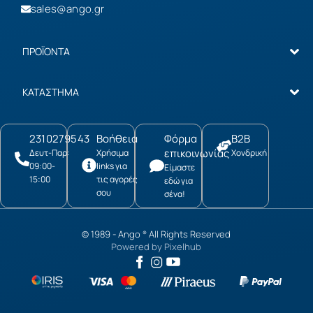
sales@ango.gr
ΠΡΟΪΟΝΤΑ
ΚΑΤΑΣΤΗΜΑ
2310279543
Βοήθεια
Φόρμα
B2B
επικοινωνίας
Δευτ-Παρ:
Χρήσιμα
Χονδρική
09:00-
links για
Είμαστε
15:00
τις αγορές
εδώ για
σου
σένα!
© 1989 -
Ango
All Rights Reserved
®
Powered by
Pixelhub