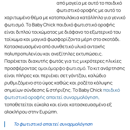
από μαγεία με αυτό το παιδικό
φωτιστικό οροφής με αυτό το
χαριτωμένο θέμα με κοτοπουλάκια κατάλληλο για γενικό
φωτισμό. To Baby Chick παιδικό φωτιστικό οροφής
είναι διπλού τοιχώματος με διάφανο το εξωτερικό του
τοίχωμα και μαγικά φωσφορίζοντα μέρη στο σκοτάδι.
Κατασκευασμένο από συνθετικό υλικό αντοχής
πολυπροπυλενίου και ανεξίτηλες εκτυπώσεις.
Παρέχεται διαχυτής φωτός για τις μικρότερες ηλικίες
προσφέροντας
ομοιόμορφο φωτισμό
. Το κιτ ανάρτησης
είναι πλήρες και περιέχει σετ γάντζου, καλώδιο
ρυθμιζόμενο στο ύψος καθώς και ροζέτα κάλυψης
σημείων σύνδεσης & στήριξης. Το Baby Chick
παιδικό
φωτιστικό οροφής
απαιτεί συναρμολόγηση,
τοποθετείται εύκολα και είναι κατασκευασμένο εξ
ολοκλήρου στην Ευρώπη.
Το φωτιστικό απαιτεί συναρμολόγηση