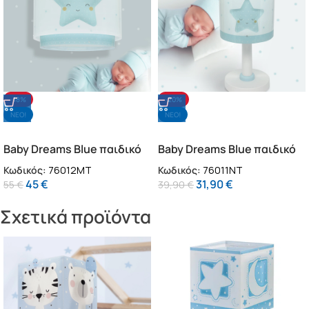
-18%
-20%
NΕΟ!
NΕΟ!
Baby Dreams Blue παιδικό
Baby Dreams Blue παιδικό
φωτιστικό οροφής
φωτιστικό κομοδίνου
Κωδικός:
76012MT
Κωδικός:
76011NT
(76012MT)
(76011NT)
45
€
31,90
€
55
€
39,90
€
Σχετικά προϊόντα