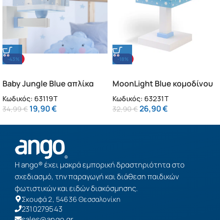
-43%
-18%
Baby Jungle Blue απλίκα
MoonLight Blue κομοδίνου
τοίχου διπλού τοιχώματος
παιδικό φωτιστικό
Κωδικός:
63119T
Κωδικός:
63231T
(63119T)
(63231T)
19,90
€
26,90
€
34,99
€
32,90
€
Η ango® έχει μακρά εμπορική δραστηριότητα στο
σχεδιασμό, την παραγωγή και διάθεση παιδικών
φωτιστικών και ειδών διακόσμησης.
Σκουφά 2, 54636 Θεσσαλονίκη
2310279543
sales@ango.gr