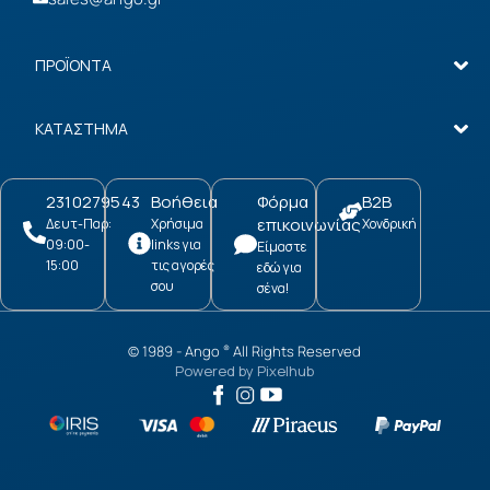
ΠΡΟΪΟΝΤΑ
ΚΑΤΑΣΤΗΜΑ
2310279543
Βοήθεια
Φόρμα
B2B
επικοινωνίας
Δευτ-Παρ:
Χρήσιμα
Χονδρική
09:00-
links για
Είμαστε
15:00
τις αγορές
εδώ για
σου
σένα!
© 1989 -
Ango
All Rights Reserved
®
Powered by
Pixelhub