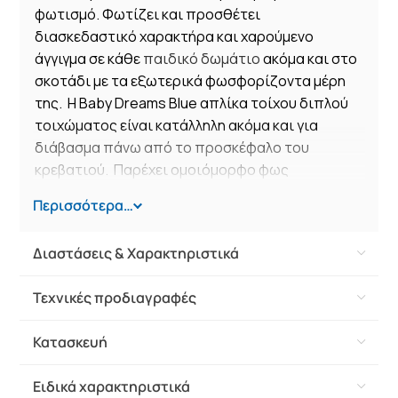
φωτισμό. Φωτίζει και προσθέτει
διασκεδαστικό χαρακτήρα και χαρούμενο
άγγιγμα σε κάθε
παιδικό δωμάτιο
ακόμα και στο
σκοτάδι με τα εξωτερικά φωσφορίζοντα μέρη
της. Η Baby Dreams Blue απλίκα τοίχου διπλού
τοιχώματος είναι κατάλληλη ακόμα και για
διάβασμα πάνω από το προσκέφαλο του
κρεβατιού. Παρέχει ομοιόμορφο φως
δημιουργώντας περιβάλλον που ενθαρρύνει τα
Περισσότερα…
παιδιά να επιδοθούν σε ότι τους αρέσει
περισσότερο, διασκεδάζοντας ή
Διαστάσεις & Χαρακτηριστικά
δημιουργώντας! Η Baby Dreams Blue απλίκα
τοίχου διπλού τοιχώματος συμπληρώνει τα
Τεχνικές προδιαγραφές
υπόλοιπα
παιδικά φωτιστικά
της συλλογής και
είναι κατασκευασμένη εξ ολοκλήρου στην
Κατασκευή
Ευρώπη.
Ειδικά χαρακτηριστικά