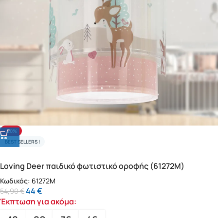
-20%
BEST SELLERS !
Loving Deer παιδικό φωτιστικό οροφής (61272M)
Κωδικός:
61272M
44
€
54,90
€
Έκπτωση για ακόμα: