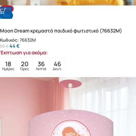
-20%
NΕΟ!
Moon Dream κρεμαστό παιδικό φωτιστικό (76632M)
Κωδικός:
76632M
44
€
55
€
Έκπτωση για ακόμα:
18
20
36
44
Ημέρες
Ώρες
Λεπτά
Δευτ.