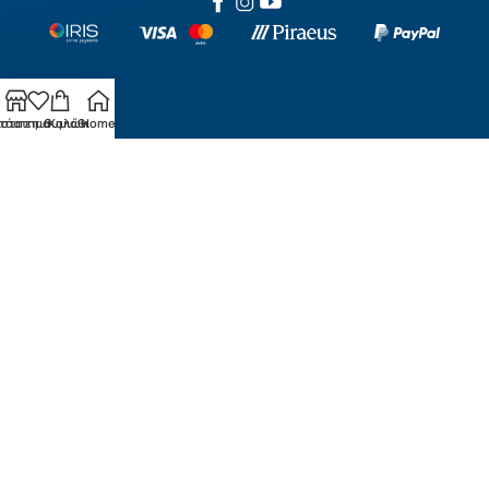
τάστημα
ίστα επιθυμιών
Καλάθι
Home