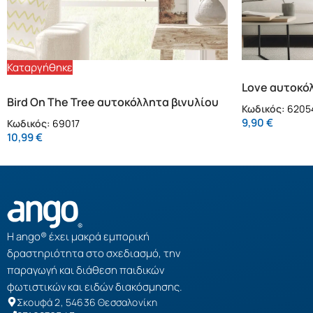
Καταργήθηκε
Love αυτοκόλ
Bird On The Tree αυτοκόλλητα βινυλίου
(62054)
Κωδικός:
6205
για τζάμι S (69017)
9,90
€
Κωδικός:
69017
10,99
€
Η ango® έχει μακρά εμπορική
δραστηριότητα στο σχεδιασμό, την
παραγωγή και διάθεση παιδικών
φωτιστικών και ειδών διακόσμησης.
Σκουφά 2, 54636 Θεσσαλονίκη