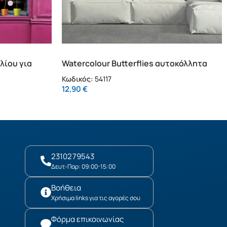
λίου για
Watercolour Butterflies αυτοκόλλητα
τοίχου βινυλίου M (54117)
Κωδικός:
54117
12,90
€
2310279543
Δευτ-Παρ: 09:00-15:00
Βοήθεια
Χρήσιμα links για τις αγορές σου
Φόρμα επικοινωνίας