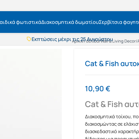
αιδικά φωτιστικά
Διακοσμητικά δωματίου
Σερβίτσια φαγητ
Εκπτώσεις μέχρι τις 25 Αυγούστου
Δωρεάν μεταφορικά
Αρχική σελίδα
/
Wall & Living Decor
/
BOXNOW αποστολή
Άμεση παράδοση
Cat & Fish αυτο
Εκπτώσεις μέχρι τις 25 Αυγούστου
Δωρεάν μεταφορικά
BOXNOW αποστολή
Άμεση παράδοση
10,90
€
Cat & Fish αυ
Διακοσμητικά τοίχου, π
διακοσμώντας σε ελάχισ
διασκεδαστικό χαρακτήρ
δίδοντας μια προσωπική 