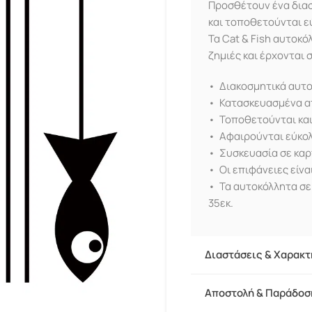
Προσθέτουν ένα διασ
και τοποθετούνται ε
Τα Cat & Fish αυτοκ
ζημιές και έρχονται 
• Διακοσμητικά αυτο
• Κατασκευασμένα απ
• Τοποθετούνται και
• Αφαιρούνται εύκολ
• Συσκευασία σε καρ
• Οι επιφάνειες είνα
• Τα αυτοκόλλητα σε
35εκ.
Διαστάσεις & Χαρακτ
Αποστολή & Παράδοσ