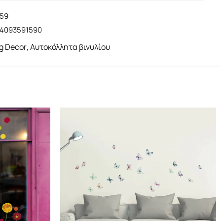
159
14093591590
ng Decor
Αυτοκόλλητα βινυλίου
,