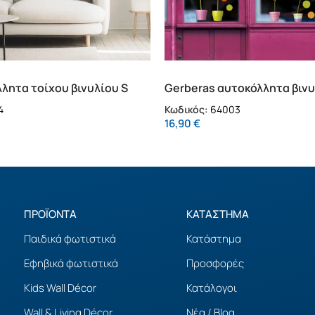
λητα τοίχου βινυλίου S
Gerberas αυτοκόλλητα βινυ
τζάμι M (64003)
4
Κωδικός:
64003
16,90
€
ΠΡΟΪΟΝΤΑ
ΚΑΤΑΣΤΗΜΑ
Παιδικά φωτιστικά
Κατάστημα
Εφηβικά φωτιστικά
Προσφορές
Kids Wall Décor
Κατάλογοι
Wall & Living Décor
Νέα / Blog