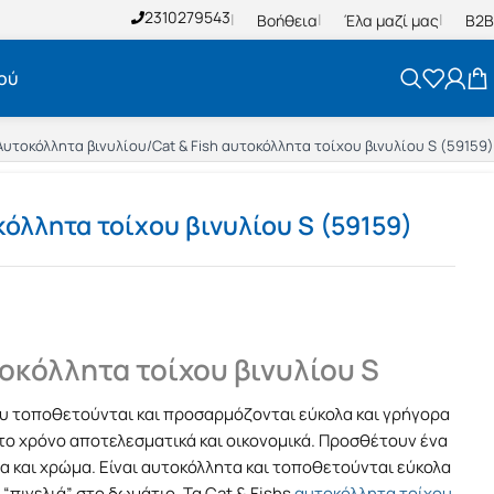
2310279543
Βοήθεια
Έλα μαζί μας
B2B
ού
Αυτοκόλλητα βινυλίου
/
Cat & Fish αυτοκόλλητα τοίχου βινυλίου S (59159)
κόλλητα τοίχου βινυλίου S (59159)
τοκόλλητα τοίχου βινυλίου S
ου τοποθετούνται και προσαρμόζονται εύκολα και γρήγορα
το χρόνο αποτελεσματικά και οικονομικά. Προσθέτουν ένα
α και χρώμα. Είναι αυτοκόλλητα και τοποθετούνται εύκολα
“πινελιά” στο δωμάτιο. Τα Cat & Fishs
αυτοκόλλητα τοίχου