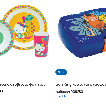
NΕΟ!
παιδικό σερβίτσιο φαγητού
Lion King κουτί για σνακ φ
(006280)
88
Κωδικός:
006280
5,90
€