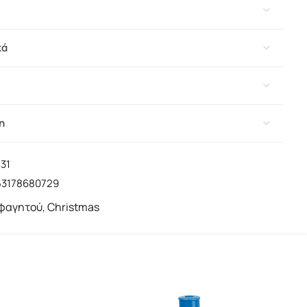
κά
η
31
53178680729
 φαγητού
Christmas
,