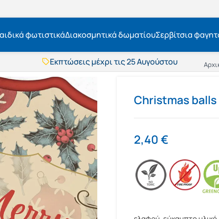
αιδικά φωτιστικά
Διακοσμητικά δωματίου
Σερβίτσια φαγητ
Εκπτώσεις μέχρι τις 25 Αυγούστου
Αρχι
Δωρεάν μεταφορικά
BOXNOW αποστολή
Άμεση παράδοση
Christmas balls
Εκπτώσεις μέχρι τις 25 Αυγούστου
Δωρεάν μεταφορικά
BOXNOW αποστολή
Άμεση παράδοση
2,40
€
ελαφρύ, εύκαμπτο υλικό