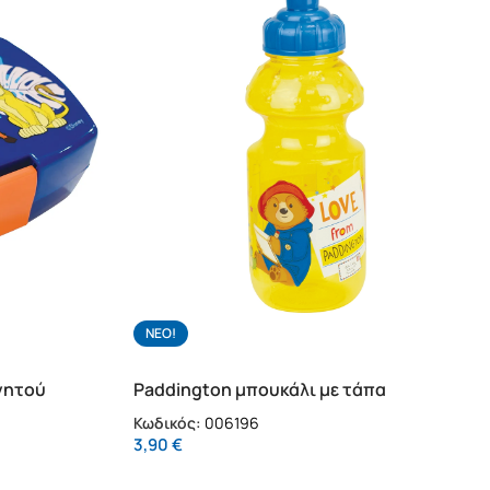
NΕΟ!
αγητού
Paddington μπουκάλι με τάπα
ασφαλείας (006196)
Κωδικός:
006196
3,90
€