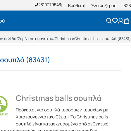
2310279543
Βοήθεια
Έλα μαζί μας
B2B
ού
κή σελίδα
/
Σερβίτσια φαγητού
/
Christmas
/
Christmas balls σουπλά (83431)
 σουπλά (83431)
Christmas balls σουπλά
Πρόκειται για σουπλά τεσσάρων τεμαχίων με
Χριστουγεννιάτικο θέμα. ! Tο Christmas balls
σουπλά είναι κατασκευασμένο από ανθεκτικό,
, που προστατεύει την επιφάνεια του τραπεζιού.