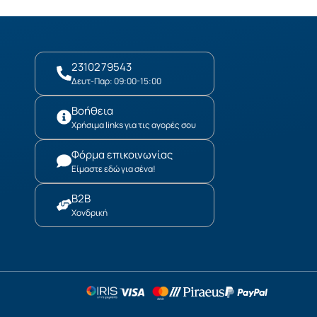
2310279543
Δευτ-Παρ: 09:00-15:00
Βοήθεια
Χρήσιμα links για τις αγορές σου
Φόρμα επικοινωνίας
Είμαστε εδώ για σένα!
B2B
Χονδρική