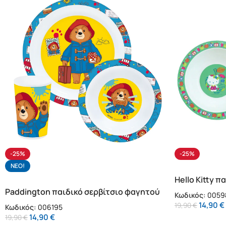
-25%
-25%
NΕΟ!
Hello Kitty 
(005988)
Paddington παιδικό σερβίτσιο φαγητού
Κωδικός:
0059
(006195)
14,90
€
19,90
€
Κωδικός:
006195
14,90
€
19,90
€