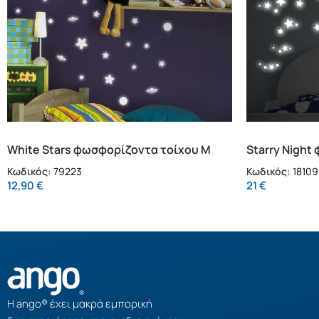
White Stars φωσφορίζοντα τοίχου M
Starry Night
(79223)
(18109)
Κωδικός:
79223
Κωδικός:
18109
12,90
€
21
€
Η ango® έχει μακρά εμπορική