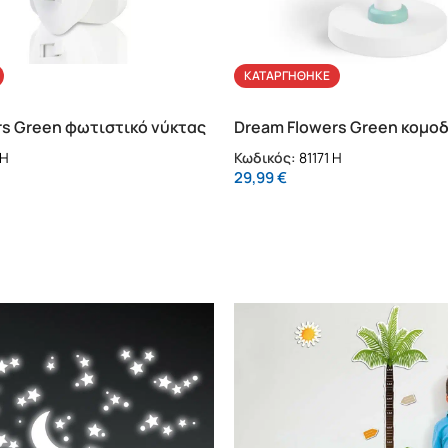
ΚΑΤΑΡΓΉΘΗΚΕ
rs Green φωτιστικό νύκτας
Dream Flowers Green κομο
φωτιστικό
 H
Κωδικός:
81171 H
29,99
€