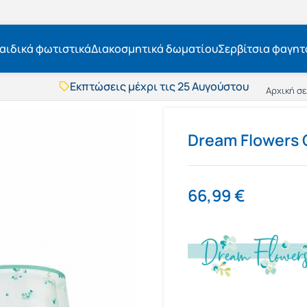
αιδικά φωτιστικά
Διακοσμητικά δωματίου
Σερβίτσια φαγητ
Εκπτώσεις μέχρι τις 25 Αυγούστου
Δωρεάν μεταφορικά
Αρχική σ
BOXNOW αποστολή
Άμεση παράδοση
Εκπτώσεις μέχρι τις 25 Αυγούστου
Dream Flowers
Δωρεάν μεταφορικά
BOXNOW αποστολή
Άμεση παράδοση
66,99
€