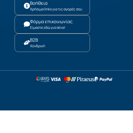
Βοήθεια
Χρήσιμα links για τις αγορές σου
Φόρμα επικοινωνίας
Είμαστε εδώ για σένα!
B2B
Χονδρική