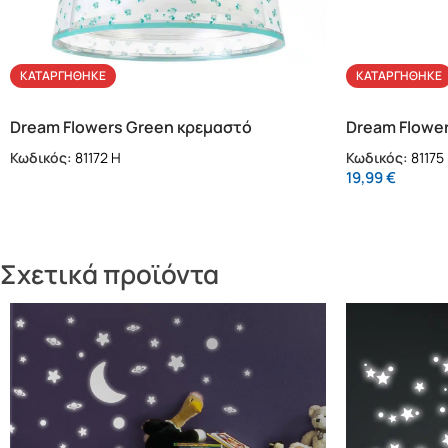
ΚΑΤΑΡΓΉΘΗΚΕ
ΚΑΤΑΡΓΉΘΗΚΕ
Dream Flowers Green κρεμαστό
Dream Flowe
φωτιστικό (81172 H)
πρίζας LED
Κωδικός:
81172 H
Κωδικός:
81175
19,99
€
Σχετικά προϊόντα