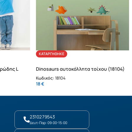
ΚΑΤΑΡΓΉΘΗΚΕ
ρώδης L
Dinosaurs αυτοκόλλητα τοίχου (18104)
Κωδικός:
18104
18
€
2310279543
Δευτ-Παρ: 09:00-15:00