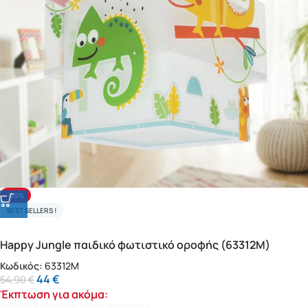
-20%
BEST SELLERS !
Happy Jungle παιδικό φωτιστικό οροφής (63312M)
Κωδικός:
63312M
44
€
54,90
€
Έκπτωση για ακόμα: