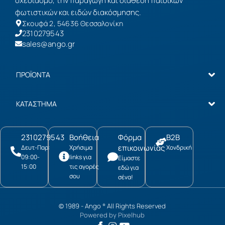
σχεδιασμό, την παραγωγή και διάθεση παιδικών
φωτιστικών και ειδών διακόσμησης.
Σκουφά 2, 54636 Θεσσαλονίκη
2310279543
sales@ango.gr
ΠΡΟΪΟΝΤΑ
ΚΑΤΑΣΤΗΜΑ
2310279543
Βοήθεια
Φόρμα
B2B
επικοινωνίας
Δευτ-Παρ:
Χρήσιμα
Χονδρική
09:00-
links για
Είμαστε
15:00
τις αγορές
εδώ για
σου
σένα!
© 1989 -
Ango
All Rights Reserved
®
Powered by
Pixelhub