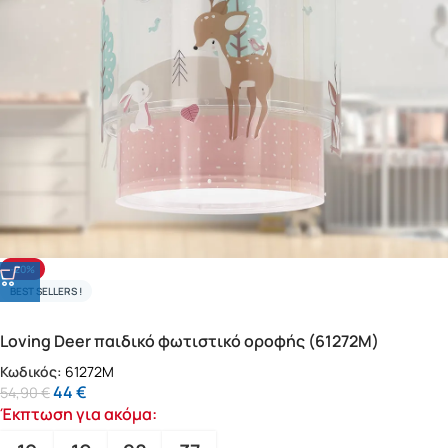
-20%
BEST SELLERS !
Loving Deer παιδικό φωτιστικό οροφής (61272M)
Κωδικός:
61272M
44
€
54,90
€
Έκπτωση για ακόμα: