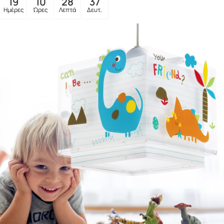
19
10
28
35
Ημέρες
Ώρες
Λεπτά
Δευτ.