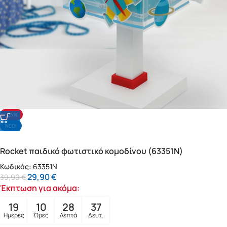
-25%
NΕΟ!
Rocket παιδικό φωτιστικό κομοδίνου (63351N)
Κωδικός:
63351N
29,90
€
39,90
€
Έκπτωση για ακόμα:
19
10
28
35
Ημέρες
Ώρες
Λεπτά
Δευτ.