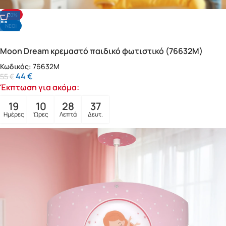
-20%
NΕΟ!
Moon Dream κρεμαστό παιδικό φωτιστικό (76632M)
Κωδικός:
76632M
44
€
55
€
Έκπτωση για ακόμα:
19
10
28
35
Ημέρες
Ώρες
Λεπτά
Δευτ.