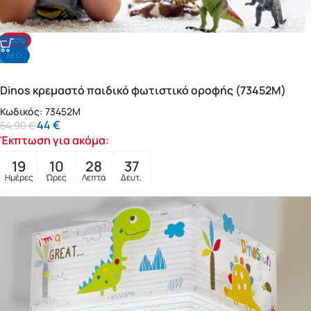
-20%
NΕΟ!
Dinos κρεμαστό παιδικό φωτιστικό οροφής (73452M)
Κωδικός:
73452M
44
€
54,90
€
Έκπτωση για ακόμα:
19
10
28
35
Ημέρες
Ώρες
Λεπτά
Δευτ.