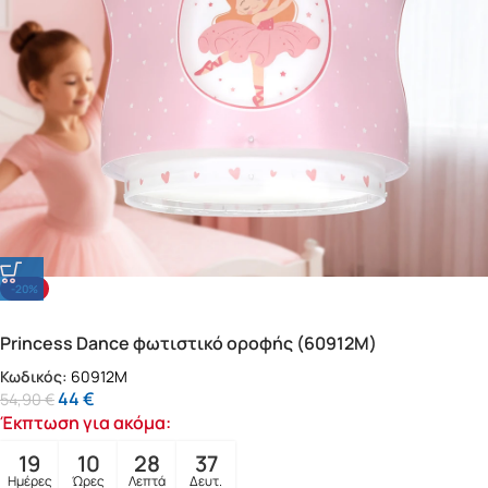
-20%
Princess Dance φωτιστικό οροφής (60912M)
Κωδικός:
60912M
44
€
54,90
€
Έκπτωση για ακόμα:
19
10
28
35
Ημέρες
Ώρες
Λεπτά
Δευτ.