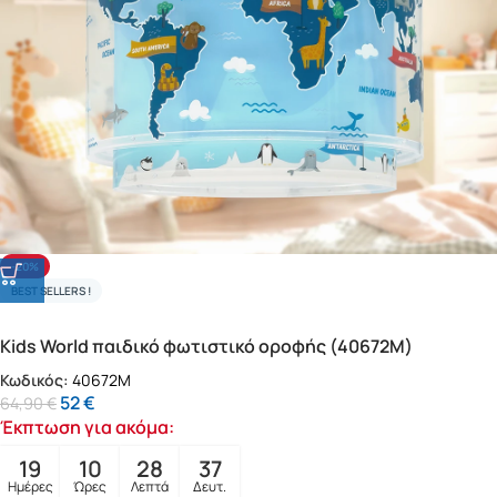
-20%
BEST SELLERS !
Kids World παιδικό φωτιστικό οροφής (40672M)
Κωδικός:
40672M
52
€
64,90
€
Έκπτωση για ακόμα:
19
10
28
35
Ημέρες
Ώρες
Λεπτά
Δευτ.