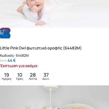
-19%
NΕΟ!
Little Pink Owl φωτιστικό οροφής (64482M)
Κωδικός:
64482M
44
€
54
€
Έκπτωση για ακόμα:
19
10
28
35
Ημέρες
Ώρες
Λεπτά
Δευτ.