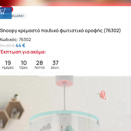
-20%
BEST SELLERS !
Snoopy κρεμαστό παιδικό φωτιστικό οροφής (76302)
Κωδικός:
76302
44
€
54,90
€
Έκπτωση για ακόμα:
19
10
28
35
Ημέρες
Ώρες
Λεπτά
Δευτ.