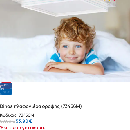
-10%
NΕΟ!
Dinos πλαφονιέρα οροφής (73456M)
Κωδικός:
73456M
53,90
€
59,90
€
Έκπτωση για ακόμα: