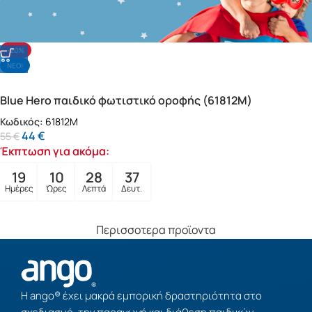
-20%
NΕΟ!
Blue Hero παιδικό φωτιστικό οροφής (61812M)
Κωδικός:
61812M
44
€
55
€
Έκπτωση για ακόμα:
19
10
28
35
Ημέρες
Ώρες
Λεπτά
Δευτ.
Περισσοτερα προϊοντα
Η ango® έχει μακρά εμπορική δραστηριότητα στο