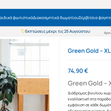
αιδικά φωτιστικά
Διακοσμητικά δωματίου
Σερβίτσια φαγητ
Εκπτώσεις μέχρι τις 25 Αυγούστου
Αρχι
Δωρεάν μεταφορικά
BOXNOW αποστολή
Άμεση παράδοση
Green Gold – XL
Εκπτώσεις μέχρι τις 25 Αυγούστου
Δωρεάν μεταφορικά
BOXNOW αποστολή
Άμεση παράδοση
74,90
€
Green Gold – 
Διάδρομος βινυλίου χωρί
εναλλακτική στα παραδοσ
εμφάνιση σε κάθε δωμάτι
εξωτερικούς χώρους. Αν