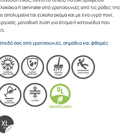
ακάκια ή laminate από γρατσουνιές από τις ρόδες της
αι απολυμαίνεται εύκολα ακόμα και με ένα υγρό πανί.
γικός, μοναδική λύση για άτομα ή κατοικίδια που
ες.
πεδό σας από γρατσουνιές, σημάδια και φθορές