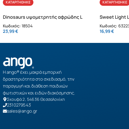
ΚΑΤΑΡΓΉΘΗΚΕ
ΚΑΤΑΡΓΉΘΗΚΕ
Dinosaurs υψομετρητής αφρώδης L
Sweet Light 
Κωδικός:
18504
Κωδικός:
63223
23,99
€
16,99
€
Η ango® έχει μακρά εμπορική
δραστηριότητα στο σχεδιασμό, την
παραγωγή και διάθεση παιδικών
φωτιστικών και ειδών διακόσμησης.
Σκουφά 2, 54636 Θεσσαλονίκη
2310279543
sales@ango.gr