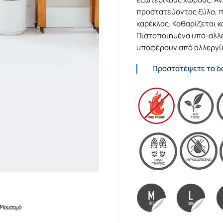
προστατεύοντας ξύλο, πλ
καρέκλας. Καθαρίζεται κ
Πιστοποιημένα υπο-αλλερ
υποφέρουν από αλλεργί
Προστατέψετε το δά