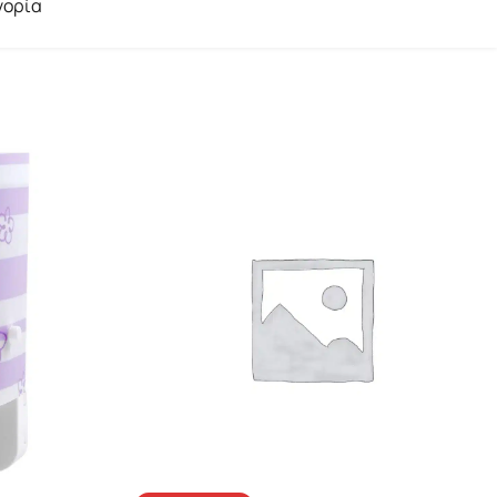
γορία