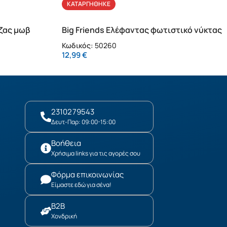
ΚΑΤΑΡΓΉΘΗΚΕ
ίζας μωβ
Big Friends Ελέφαντας φωτιστικό νύκτας
Κωδικός:
50260
12,99
€
2310279543
Δευτ-Παρ: 09:00-15:00
Βοήθεια
Χρήσιμα links για τις αγορές σου
Φόρμα επικοινωνίας
Είμαστε εδώ για σένα!
B2B
Χονδρική