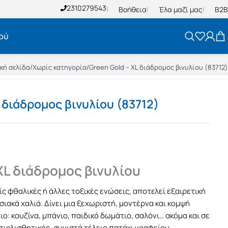
2310279543
Βοήθεια
Έλα μαζί μας
B2B
ού
κή σελίδα
/
Χωρίς κατηγορία
/
Green Gold – XL διάδρομος βινυλίου (83712)
 διάδρομος βινυλίου (83712)
XL διάδρομος βινυλίου
ς φθαλικές ή άλλες τοξικές ενώσεις, αποτελεί εξαιρετική
ιακά χαλιά. Δίνει μια ξεχωριστή, μοντέρνα και κομψή
ο: κουζίνα, μπάνιο, παιδικό δωμάτιο, σαλόνι… ακόμα και σε
τιολισθητικός, συνιστά τέλειο πατάκι γραφείου