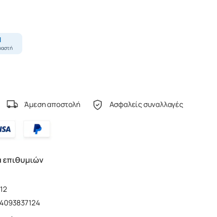
Άμεση αποστολή
Ασφαλείς συναλλαγές
α επιθυμιών
12
4093837124