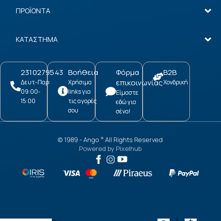
ΠΡΟΪΟΝΤΑ
ΚΑΤΑΣΤΗΜΑ
2310279543
Βοήθεια
Φόρμα
B2B
επικοινωνίας
Δευτ-Παρ:
Χρήσιμα
Χονδρική
09:00-
links για
Είμαστε
15:00
τις αγορές
εδώ για
σου
σένα!
© 1989 -
Ango
All Rights Reserved
®
Powered by
Pixelhub
Infinity
-
+