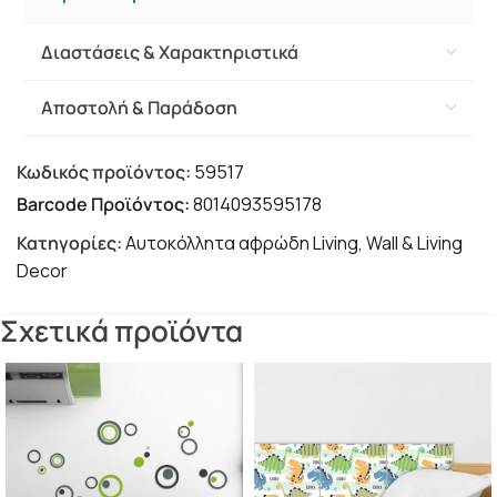
• Κατασκευή από πολύχρωμο, μη τοξικό,
αφρώδες ελαστικό καουτσούκ
Διαστάσεις & Χαρακτηριστικά
• Δυνατότητα αφαίρεσης και
επανατοποθέτησης χωρίς ζημιές στον τοίχο ή
Αποστολή & Παράδοση
το αυτοκόλλητο.
Κωδικός προϊόντος:
59517
Barcode Προϊόντος:
8014093595178
Κατηγορίες:
Αυτοκόλλητα αφρώδη Living
,
Wall & Living
Decor
Σχετικά προϊόντα