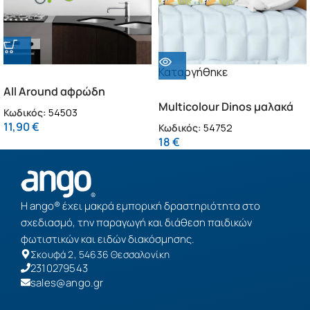
Καταργήθηκε
All Around αφρώδη
αυτοκόλλητα τοίχου M
Multicolour Dinos μαλακά
Κωδικός:
54503
(54503)
αφρώδη πλακάκια
11,90
€
Κωδικός:
54752
προστασίας (54752)
18
€
Η ango® έχει μακρά εμπορική δραστηριότητα στο
σχεδιασμό, την παραγωγή και διάθεση παιδικών
φωτιστικών και ειδών διακόσμησης.
Σκουφά 2, 54636 Θεσσαλονίκη
2310279543
sales@ango.gr