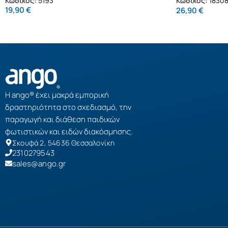
Κωδικός:
1830
19,90
€
26,90
€
Η ango® έχει μακρά εμπορική
δραστηριότητα στο σχεδιασμό, την
παραγωγή και διάθεση παιδικών
φωτιστικών και ειδών διακόσμησης.
Σκουφά 2, 54636 Θεσσαλονίκη
2310279543
sales@ango.gr