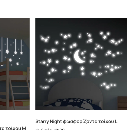
Starry Night φωσφορίζοντα τοίχου L
(18109)
τα τοίχου M