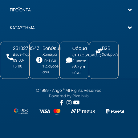
ΠΡΟΪΟΝΤΑ
ΚΑΤΑΣΤΗΜΑ
2310279543
Βοήθεια
Φόρμα
B2B
επικοινωνίας
Δευτ-Παρ:
Χρήσιμα
Χονδρική
09:00-
links για
Είμαστε
15:00
τις αγορές
εδώ για
σου
σένα!
© 1989 -
Ango
All Rights Reserved
®
Powered by
Pixelhub
Love