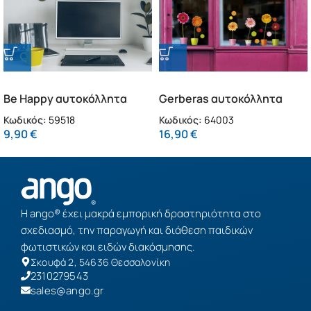
Be Happy αυτοκόλλητα
Gerberas αυτοκόλλητα
τοίχου βινυλίου S (59518)
βινυλίου για τζάμι M
Κωδικός:
59518
Κωδικός:
64003
(64003)
9,90
€
16,90
€
Η ango® έχει μακρά εμπορική δραστηριότητα στο
σχεδιασμό, την παραγωγή και διάθεση παιδικών
φωτιστικών και ειδών διακόσμησης.
Σκουφά 2, 54636 Θεσσαλονίκη
2310279543
sales@ango.gr