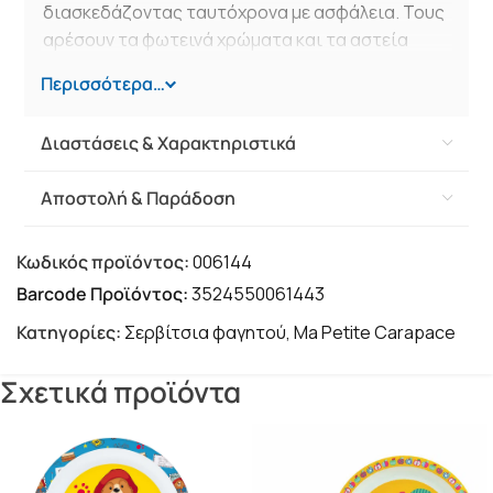
διασκεδάζοντας ταυτόχρονα με ασφάλεια. Τους
αρέσουν τα φωτεινά χρώματα και τα αστεία
σχέδια με πρωταγωνιστές τους αγαπημένους
Περισσότερα…
τους ήρωες. Το μόνο που απομένει σε εσάς είναι
να τους προσφέρετε το νόστιμο γεύμα.
Διαστάσεις & Χαρακτηριστικά
Αποστολή & Παράδοση
Κωδικός προϊόντος:
006144
Barcode Προϊόντος:
3524550061443
Κατηγορίες:
Σερβίτσια φαγητού
,
Ma Petite Carapace
Σχετικά προϊόντα