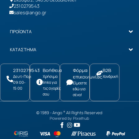
2310279543
sales@ango.gr
ΠΡΟΪΟΝΤΑ
ΚΑΤΑΣΤΗΜΑ
2310279543
Βοήθεια
Φόρμα
B2B
επικοινωνίας
Δευτ-Παρ:
Χρήσιμα
Χονδρική
09:00-
links για
Είμαστε
15:00
τις αγορές
εδώ για
σου
σένα!
© 1989 -
Ango
All Rights Reserved
®
Powered by
Pixelhub