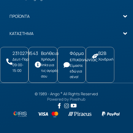
ΠΡΟΪΟΝΤΑ
ΚΑΤΑΣΤΗΜΑ
2310279543
Βοήθεια
Φόρμα
B2B
επικοινωνίας
Δευτ-Παρ:
Χρήσιμα
Χονδρική
09:00-
links για
Είμαστε
15:00
τις αγορές
εδώ για
σου
σένα!
© 1989 -
Ango
All Rights Reserved
®
Powered by
Pixelhub