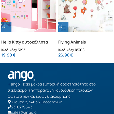
Hello Kitty αυτοκόλλητα
Flying Animals
τοίχου XL (5193)
αυτοκόλλητα τοίχου XL
Κωδικός:
5193
Κωδικός:
18308
(18308)
19,90
€
26,90
€
Η ango® έχει μακρά εμπορική δραστηριότητα στο
σχεδιασμό, την παραγωγή και διάθεση παιδικών
φωτιστικών και ειδών διακόσμησης.
Σκουφά 2, 54636 Θεσσαλονίκη
2310279543
sales@ango.gr