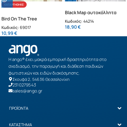
ΚΑΤΑΡΓΉΘΗΚΕ
Black Map αυτοκόλλητα
Bird On The Tree
τοίχου βινυλίου L (44214)
Κωδικός:
44214
αυτοκόλλητα βινυλίου για
18,90
€
Κωδικός:
69017
τζάμι S (69017)
10,99
€
Η ango® έχει μακρά εμπορική δραστηριότητα στο
σχεδιασμό, την παραγωγή και διάθεση παιδικών
φωτιστικών και ειδών διακόσμησης.
Σκουφά 2, 54636 Θεσσαλονίκη
2310279543
sales@ango.gr
ΠΡΟΪΟΝΤΑ
ΚΑΤΑΣΤΗΜΑ