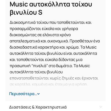
Music αυτοκόλλητα τοίχου
βινυλίου S
Διακοσμητικά τοίχου που τοποθετούνται και
προσαρμόζονται εύκολα και γρήγορα
διακοσμώντας σε ελάχιστο χρόνο
αποτελεσματικά και οικονομικά. Προσθέτουν ένα
διασκεδαστικό χαρακτήρα και χρώμα. Τα Music
αυτοκόλλητα τοίχου βινυλίου είναι αυτοκόλλητα
και τοποθετούνται εύκολα δίδοντας μια
προσωπική “πινελιά” στο
δωμάτιο.
Τα Music
αυτοκόλλητα τοίχου βινυλίου
επανατοποθετούνται χωρίς ζημιές και έρχονται
σε καρτέλα, κομμένα και έτοιμα για χρήση.
Περισσότερα…
• Διακοσμητικά αυτοκόλλητα τοίχου σε μέγεθος
S
Διαστάσεις & Χαρακτηριστικά
• Κατασκευασμένα από βινύλιο χωρίς φθάλιο ή