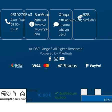
2310279543
Βοήθεια
Φόρμα
B2B
επικοινωνίας
Δευτ-Παρ:
Χρήσιμα
Χονδρική
09:00-
links για
Είμαστε
15:00
τις αγορές
εδώ για
σου
σένα!
© 1989 -
Ango
All Rights Reserved
®
Powered by
Pixelhub
Music
-
+
αυτοκόλλητα
Διαθέσιμο
10,90
€
τοίχου
άμεσα
τάστημα
ίστα επιθυμιών
Καλάθι
Home
βινυλίου S
ΠΡΟ
(59160)