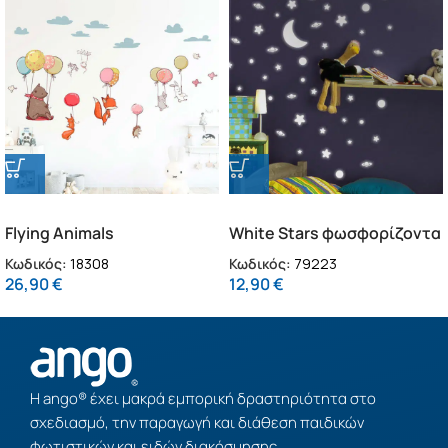
Flying Animals
White Stars φωσφορίζοντα
αυτοκόλλητα τοίχου XL
τοίχου M (79223)
Κωδικός:
18308
Κωδικός:
79223
(18308)
26,90
€
12,90
€
Η ango® έχει μακρά εμπορική δραστηριότητα στο
σχεδιασμό, την παραγωγή και διάθεση παιδικών
φωτιστικών και ειδών διακόσμησης.