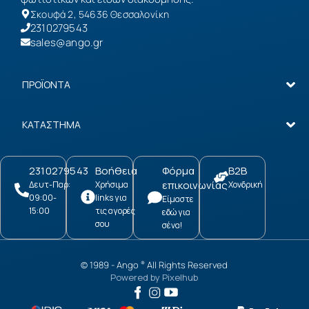
Σκουφά 2, 54636 Θεσσαλονίκη
2310279543
sales@ango.gr
ΠΡΟΪΟΝΤΑ
ΚΑΤΑΣΤΗΜΑ
2310279543
Βοήθεια
Φόρμα
B2B
επικοινωνίας
Δευτ-Παρ:
Χρήσιμα
Χονδρική
09:00-
links για
Είμαστε
15:00
τις αγορές
εδώ για
σου
σένα!
© 1989 -
Ango
All Rights Reserved
®
Powered by
Pixelhub