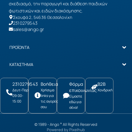
σχεδιασμό, την παραγωγή και διάθεση παιδικών
φωτιστικών και ειδών διακόσμησης.
Σκουφά 2, 54636 Θεσσαλονίκη
2310279543
sales@ango.gr
ΠΡΟΪΟΝΤΑ
ΚΑΤΑΣΤΗΜΑ
2310279543
Βοήθεια
Φόρμα
B2B
επικοινωνίας
Δευτ-Παρ:
Χρήσιμα
Χονδρική
09:00-
links για
Είμαστε
15:00
τις αγορές
εδώ για
σου
σένα!
© 1989 -
Ango
All Rights Reserved
®
Powered by
Pixelhub