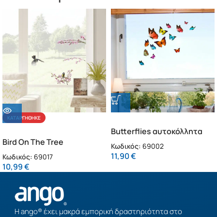
ΚΑΤΑΡΓΉΘΗΚΕ
Butterflies αυτοκόλλητα
Bird On The Tree
βινυλίου για τζάμι S
Κωδικός:
69002
αυτοκόλλητα βινυλίου για
(69002)
11,90
€
Κωδικός:
69017
τζάμι S (69017)
10,99
€
Η ango® έχει μακρά εμπορική δραστηριότητα στο