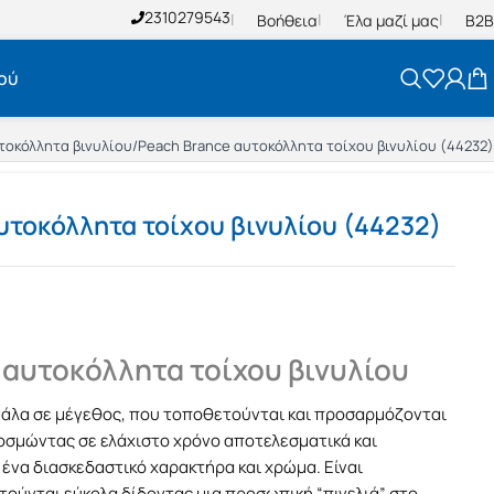
2310279543
Βοήθεια
Έλα μαζί μας
B2B
ού
τοκόλλητα βινυλίου
/
Peach Brance αυτοκόλλητα τοίχου βινυλίου (44232)
υτοκόλλητα τοίχου βινυλίου (44232)
 αυτοκόλλητα τοίχου βινυλίου
γάλα σε μέγεθος, που τοποθετούνται και προσαρμόζονται
κοσμώντας σε ελάχιστο χρόνο αποτελεσματικά και
ένα διασκεδαστικό χαρακτήρα και χρώμα. Είναι
τούνται εύκολα δίδοντας μια προσωπική “πινελιά” στο