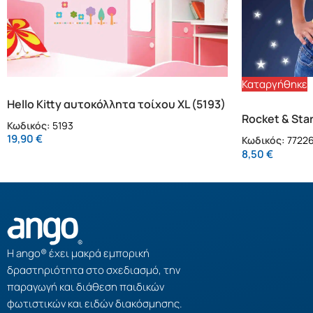
Καταργήθηκε
Hello Kitty αυτοκόλλητα τοίχου XL (5193)
Rocket & Sta
Κωδικός:
5193
(77226)
19,90
€
Κωδικός:
7722
8,50
€
Η ango® έχει μακρά εμπορική
δραστηριότητα στο σχεδιασμό, την
παραγωγή και διάθεση παιδικών
φωτιστικών και ειδών διακόσμησης.