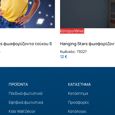
Καταργήθηκε
rs φωσφορίζοντα τοίχου S
Hanging Stars φωσφορίζον
(79227)
6
Κωδικός:
79227
12
€
ΠΡΟΪΟΝΤΑ
ΚΑΤΑΣΤΗΜΑ
Παιδικά φωτιστικά
Κατάστημα
Εφηβικά φωτιστικά
Προσφορές
Kids Wall Décor
Κατάλογοι