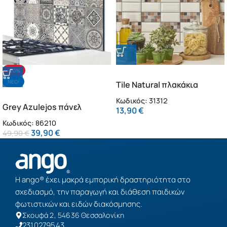
-20%
NΕΟ!
Tile Natural πλακάκια
διακόσμησης τοίχων
Κωδικός:
31312
Grey Azulejos πάνελ
κουζίνας & μπάνιου (31312)
13,90
€
αλουμινίου εστίας L
Κωδικός:
86210
(86210)
39,90
€
49,90
€
Η ango® έχει μακρά εμπορική δραστηριότητα στο
σχεδιασμό, την παραγωγή και διάθεση παιδικών
φωτιστικών και ειδών διακόσμησης.
Σκουφά 2, 54636 Θεσσαλονίκη
2310279543