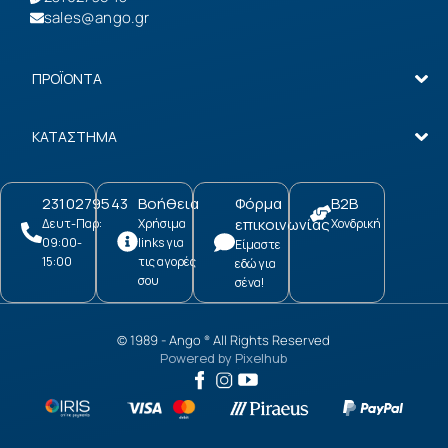
sales@ango.gr
ΠΡΟΪΟΝΤΑ
ΚΑΤΑΣΤΗΜΑ
2310279543
Βοήθεια
Φόρμα
B2B
επικοινωνίας
Δευτ-Παρ:
Χρήσιμα
Χονδρική
09:00-
links για
Είμαστε
15:00
τις αγορές
εδώ για
σου
σένα!
© 1989 -
Ango
All Rights Reserved
®
Powered by
Pixelhub