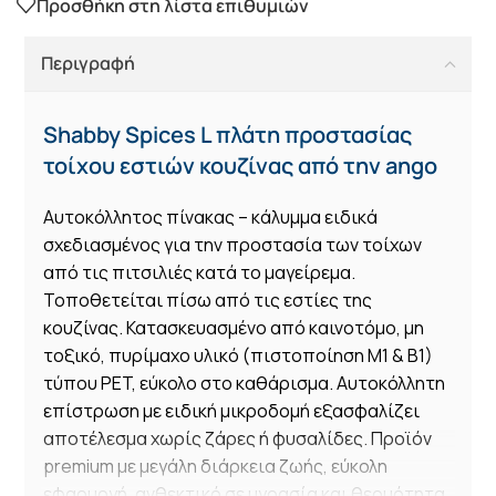
Προσθήκη στη λίστα επιθυμιών
Περιγραφή
Shabby Spices L πλάτη προστασίας
τοίχου εστιών κουζίνας από την ango
Αυτοκόλλητος πίνακας – κάλυμμα ειδικά
σχεδιασμένος για την προστασία των τοίχων
από τις πιτσιλιές κατά το μαγείρεμα.
Τοποθετείται πίσω από τις εστίες της
κουζίνας. Κατασκευασμένο από καινοτόμο, μη
τοξικό, πυρίμαχο υλικό (πιστοποίηση Μ1 & Β1)
τύπου PET, εύκολο στο καθάρισμα. Αυτοκόλλητη
επίστρωση με ειδική μικροδομή εξασφαλίζει
αποτέλεσμα χωρίς ζάρες ή φυσαλίδες. Προϊόν
premium με μεγάλη διάρκεια ζωής, εύκολη
εφαρμογή, ανθεκτικό σε υγρασία και θερμότητα.