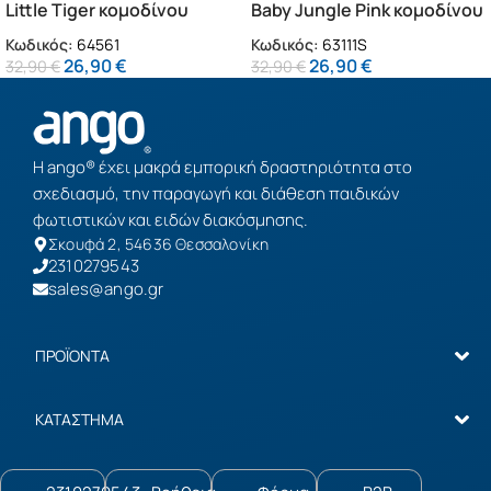
Little Tiger κομοδίνου
Baby Jungle Pink κομοδίνου
Είναι δύσκολη η συναρμολόγηση;
παιδικό φωτιστικό (64561)
παιδικό φωτιστικό (63111S)
Κωδικός:
64561
Κωδικός:
63111S
Απαιτεί συναρμολόγηση, αλλά περιλαμβάνονται
26,90
€
26,90
€
32,90
€
32,90
€
όλα τα εξαρτήματα και αναλυτικές οδηγίες σε
PDF.
Ταιριάζει σε αγόρι ή κορίτσι;
Η ango® έχει μακρά εμπορική δραστηριότητα στο
Και στα δύο — ο Snoopy είναι ουδέτερος ήρωας
σχεδιασμό, την παραγωγή και διάθεση παιδικών
που αγαπούν όλα τα παιδιά.
φωτιστικών και ειδών διακόσμησης.
Σκουφά 2, 54636 Θεσσαλονίκη
2310279543
Είναι ασφαλές για παιδικό δωμάτιο;
sales@ango.gr
Ναι. Δεν έχει γυάλινα μέρη, τα φτερά είναι από
πυρίμαχο πολυπροπυλένιο και παράγεται στην
Ευρώπη με πιστοποιητικά ασφαλείας.
ΠΡΟΪΟΝΤΑ
ΚΑΤΑΣΤΗΜΑ