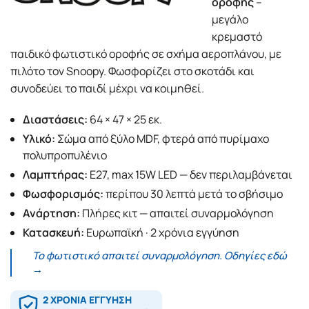
οροφής
–
μεγάλο
κρεμαστό
παιδικό φωτιστικό οροφής σε σχήμα αεροπλάνου, με
πιλότο τον Snoopy. Φωσφορίζει στο σκοτάδι και
συνοδεύει το παιδί μέχρι να κοιμηθεί.
Διαστάσεις:
64 × 47 × 25 εκ.
Υλικό:
Σώμα από ξύλο MDF, φτερά από πυρίμαχο
πολυπροπυλένιο
Λαμπτήρας:
E27, max 15W LED — δεν περιλαμβάνεται
Φωσφορισμός:
περίπου 30 λεπτά μετά το σβήσιμο
Ανάρτηση:
Πλήρες κιτ — απαιτεί συναρμολόγηση
Κατασκευή:
Ευρωπαϊκή · 2 χρόνια εγγύηση
Το φωτιστικό απαιτεί συναρμολόγηση.
Οδηγίες εδώ
→