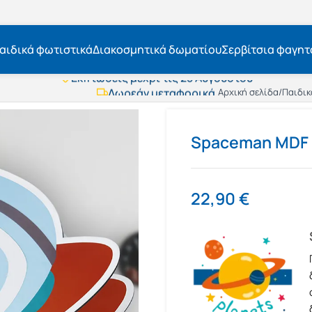
αιδικά φωτιστικά
Διακοσμητικά δωματίου
Σερβίτσια φαγητ
Εκπτώσεις μέχρι τις 25 Αυγούστου
Δωρεάν μεταφορικά
Αρχική σελίδα
/
Παιδικ
BOXNOW αποστολή
Άμεση παράδοση
Εκπτώσεις μέχρι τις 25 Αυγούστου
Spaceman MDF 
Δωρεάν μεταφορικά
BOXNOW αποστολή
Άμεση παράδοση
22,90
€