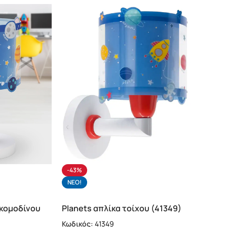
-43%
NΕΟ!
 κομοδίνου
Planets απλίκα τοίχου (41349)
Κωδικός:
41349