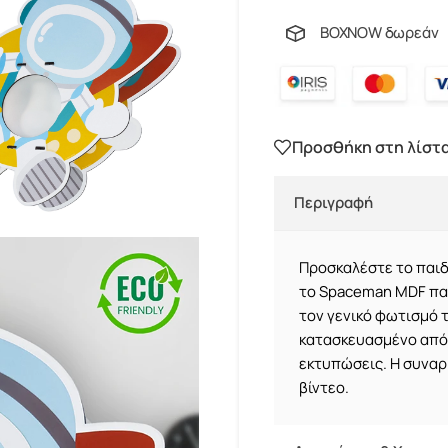
BOXNOW δωρεάν
Προσθήκη στη λίστ
Περιγραφή
Προσκαλέστε το παιδ
το Spaceman MDF
πα
τον γενικό φωτισμό 
κατασκευασμένο από 
εκτυπώσεις. Η συναρμ
βίντεο.