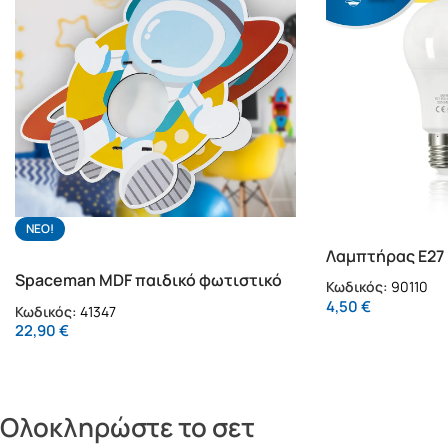
NΕΟ!
Λαμπτήρας Ε27 
Spaceman MDF παιδικό φωτιστικό
Κωδικός:
90110
οροφής (41347)
4,50
€
Κωδικός:
41347
22,90
€
Ολοκληρώστε το σετ