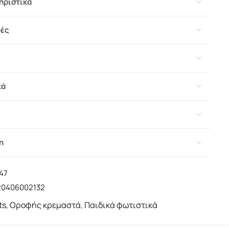
ηριστικά
φές
κά
η
47
20406002132
ts
Οροφής κρεμαστά
Παιδικά φωτιστικά
,
,