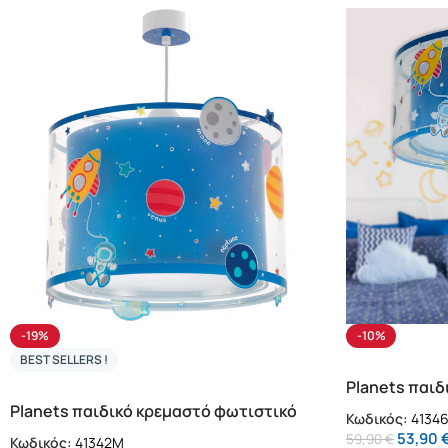
-19%
-10%
BEST SELLERS !
Planets παι
(41346M)
Planets παιδικό κρεμαστό φωτιστικό
Κωδικός:
4134
οροφής (41342M)
53,90
59,90
€
Κωδικός:
41342M