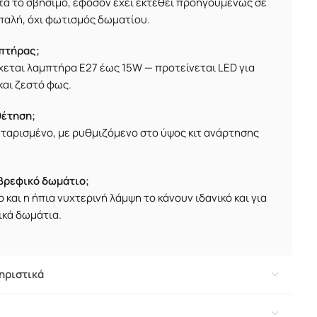
τά το σβήσιμο, εφόσον έχει εκτεθεί προηγουμένως σε
απαλή, όχι φωτισμός δωματίου.
πτήρας;
έχεται λαμπτήρα E27 έως 15W — προτείνεται LED για
αι ζεστό φως.
θέτηση;
νταρισμένο, με ρυθμιζόμενο στο ύψος κιτ ανάρτησης
 βρεφικό δωμάτιο;
ο και η ήπια νυχτερινή λάμψη το κάνουν ιδανικό και για
δικά δωμάτια.
ηριστικά