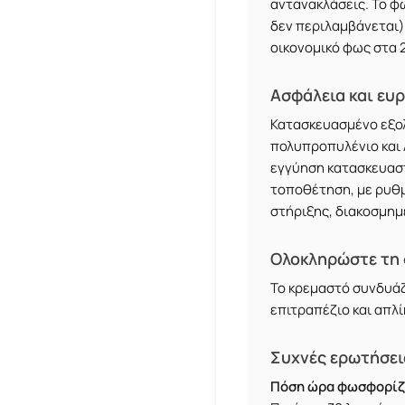
αντανακλάσεις. Το φ
δεν περιλαμβάνεται)
οικονομικό φως στα 
Ασφάλεια και ευ
Κατασκευασμένο εξο
πολυπροπυλένιο και 
εγγύηση κατασκευαστ
τοποθέτηση, με ρυθμι
στήριξης, διακοσμημ
Ολοκληρώστε τη σ
Το κρεμαστό συνδυάζ
επιτραπέζιο και απλί
Συχνές ερωτήσει
Πόση ώρα φωσφορίζ