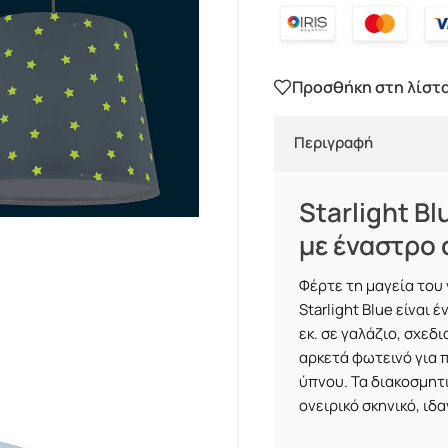
Προσθήκη στη λίστ
Περιγραφή
Starlight B
με έναστρο
Φέρτε τη μαγεία του
Starlight Blue είναι 
εκ. σε γαλάζιο, σχεδ
αρκετά φωτεινό για π
ύπνου. Τα διακοσμητ
ονειρικό σκηνικό, ιδα