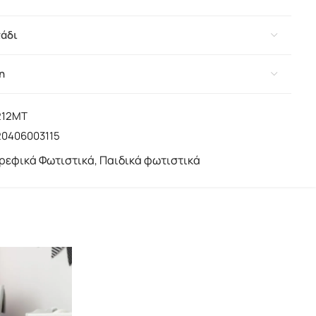
τάδι
η
212MT
20406003115
ρεφικά Φωτιστικά
Παιδικά φωτιστικά
,