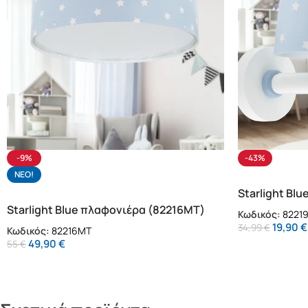
-9%
-43%
NΕΟ!
Starlight Blu
Starlight Blue πλαφονιέρα (82216MT)
Κωδικός:
8221
19,90
€
34,99
€
Κωδικός:
82216MT
49,90
€
55
€