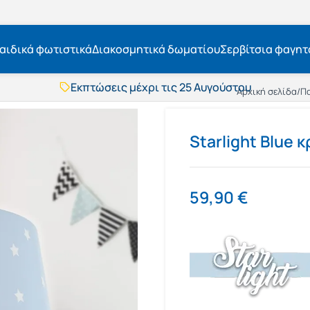
αιδικά φωτιστικά
Διακοσμητικά δωματίου
Σερβίτσια φαγητ
Εκπτώσεις μέχρι τις 25 Αυγούστου
Δωρεάν μεταφορικά
Αρχική σελίδα
/
Πα
BOXNOW αποστολή
Άμεση παράδοση
Εκπτώσεις μέχρι τις 25 Αυγούστου
Starlight Blue
Δωρεάν μεταφορικά
BOXNOW αποστολή
Άμεση παράδοση
59,90
€