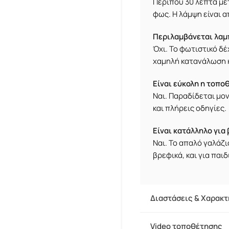
Περίπου 30 λεπτά με
φως. Η λάμψη είναι 
Περιλαμβάνεται λαμ
Όχι. Το φωτιστικό δ
χαμηλή κατανάλωση κ
Είναι εύκολη η τοπο
Ναι. Παραδίδεται μο
και πλήρεις οδηγίες.
Είναι κατάλληλο για
Ναι. Το απαλό γαλάζι
βρεφικά, και για παι
Διαστάσεις & Χαρακτ
Video τοποθέτησης