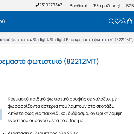
2310279543
Βοήθεια
Έλα μαζί μας
B2B
ού
ιδικά φωτιστικά
/
Starlight
/
Starlight Blue κρεμαστό φωτιστικό (82212MT)
 κρεμαστό φωτιστικό (82212MT)
Κρεμαστό παιδικό φωτιστικό οροφής σε γαλάζιο, με
φωσφορίζοντα αστέρια που λάμπουν στο σκοτάδι.
Άπλετο φως για παιχνίδι και διάβασμα, ονειρική λάμψη
έναστρου ουρανού μετά το σβήσιμο.
Διαστάσεις:
Διάμετρος 33 × 25 εκ.