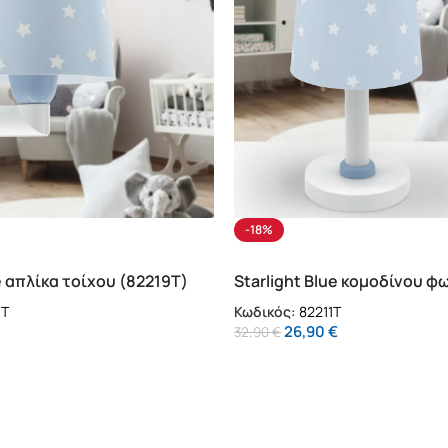
-18%
e απλίκα τοίχου (82219T)
Starlight Blue κομοδίνου φ
(82211T)
9T
Κωδικός:
82211T
26,90
€
32,90
€