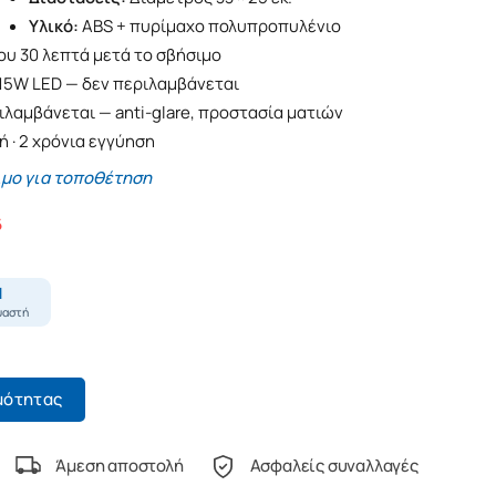
Υλικό:
ABS + πυρίμαχο πολυπροπυλένιο
υ 30 λεπτά μετά το σβήσιμο
15W LED — δεν περιλαμβάνεται
λαμβάνεται — anti-glare, προστασία ματιών
 · 2 χρόνια εγγύηση
ιμο για τοποθέτηση
6
μότητας
Άμεση αποστολή
Ασφαλείς συναλλαγές