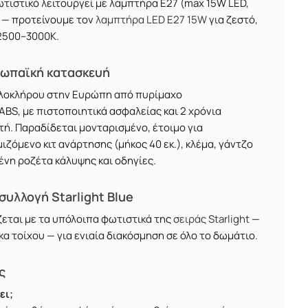
ωτιστικό λειτουργεί με λαμπτήρα E27 (max 15W LED,
 — προτείνουμε τον
λαμπτήρα LED E27 15W
για ζεστό,
2500–3000K.
ρωπαϊκή κατασκευή
λοκλήρου στην Ευρώπη από πυρίμαχο
ABS, με πιστοποιητικά ασφαλείας και 2 χρόνια
ή. Παραδίδεται μονταρισμένο, έτοιμο για
ζόμενο κιτ ανάρτησης (μήκος 40 εκ.), κλέμα, γάντζο
ένη ροζέτα κάλυψης και οδηγίες.
υλλογή Starlight Blue
εται με τα υπόλοιπα φωτιστικά της
σειράς Starlight
—
κα τοίχου — για ενιαία διακόσμηση σε όλο το δωμάτιο.
ς
ει;