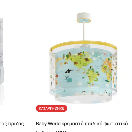
ΚΑΤΑΡΓΉΘΗΚΕ
τας πρίζας
Baby World κρεμαστό παιδικό φωτιστικό
οροφής