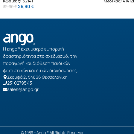
Κωδικός:
62141
Κωδικός:
41412
26,90
€
32,90
€
Η ango® έχει μακρά εμπορική
δραστηριότητα στο σχεδιασμό, την
παραγωγή και διάθεση παιδικών
φωτιστικών και ειδών διακόσμησης.
Σκουφά 2, 54636 Θεσσαλονίκη
2310279543
sales@ango.gr
© 1989 -
Ango
All Rights Reserved
®