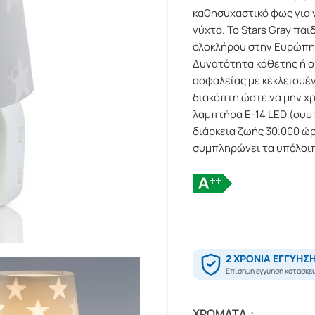
καθησυχαστικό φως για ν
νύχτα. Το Stars Gray πα
ολοκλήρου στην Ευρώπη 
Δυνατότητα κάθετης ή ο
ασφαλείας με κεκλεισμέ
διακόπτη ώστε να μην χρ
λαμπτήρα Ε-14 LED (συμπ
διάρκεια ζωής 30.000 ώρ
συμπληρώνει τα υπόλοι
ΧΡΏΜΑΤΑ