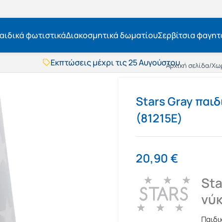
αιδικά φωτιστικά
Διακοσμητικά δωματίου
Σερβίτσια φαγητ
Εκπτώσεις μέχρι τις 25 Αυγούστου
Δωρεάν μεταφορικά
Αρχική σελίδα
/
Χω
BOXNOW αποστολή
Άμεση παράδοση
Εκπτώσεις μέχρι τις 25 Αυγούστου
Stars Gray παι
Δωρεάν μεταφορικά
(81215E)
BOXNOW αποστολή
Άμεση παράδοση
20,90
€
Sta
νύκ
Παιδι