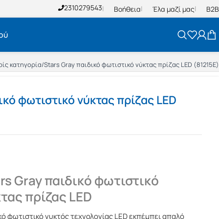
2310279543
Βοήθεια
Έλα μαζί μας
B2B
ού
ρίς κατηγορία
/
Stars Gray παιδικό φωτιστικό νύκτας πρίζας LED (81215E)
δικό φωτιστικό νύκτας πρίζας LED
rs Gray παιδικό φωτιστικό
τας πρίζας LED
κό φωτιστικό νυκτός τεχνολογίας LED εκπέμπει απαλό