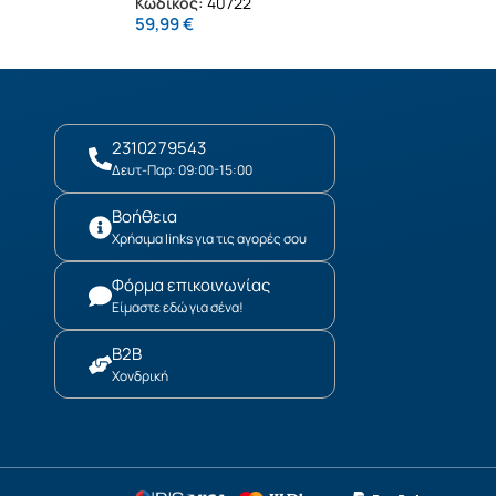
Κωδικός:
40722
59,99
€
2310279543
Δευτ-Παρ: 09:00-15:00
Βοήθεια
Χρήσιμα links για τις αγορές σου
Φόρμα επικοινωνίας
Είμαστε εδώ για σένα!
B2B
Χονδρική