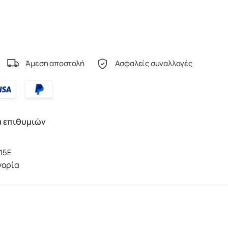
Άμεση αποστολή
Ασφαλείς συναλλαγές
α επιθυμιών
15E
γορία