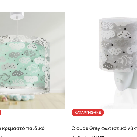
ΚΑΤΑΡΓΉΘΗΚΕ
n κρεμαστό παιδικό
Clouds Gray φωτιστικό νύκ
41412H)
LED (41415E)