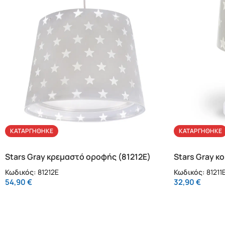
ΚΑΤΑΡΓΉΘΗΚΕ
ΚΑΤΑΡΓΉΘΗΚΕ
Stars Gray κρεμαστό οροφής (81212E)
Stars Gray κ
(81211E)
Κωδικός:
81212E
Κωδικός:
81211
54,90
€
32,90
€