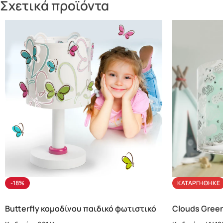
Σχετικά προϊόντα
-18%
ΚΑΤΑΡΓΉΘΗΚΕ
Butterfly κομοδίνου παιδικό φωτιστικό
Clouds Gree
(62141)
φωτιστικό (