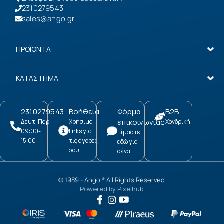
2310279543
sales@ango.gr
ΠΡΟΪΟΝΤΑ
ΚΑΤΑΣΤΗΜΑ
2310279543
Βοήθεια
Φόρμα
B2B
επικοινωνίας
Δευτ-Παρ:
Χρήσιμα
Χονδρική
09:00-
links για
Είμαστε
15:00
τις αγορές
εδώ για
σου
σένα!
© 1989 -
Ango
All Rights Reserved
®
Powered by
Pixelhub