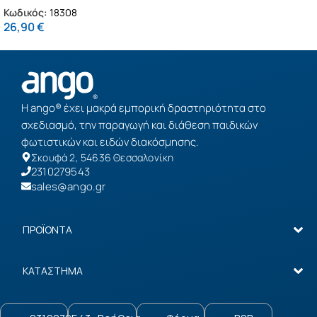
αυτοκόλλητα τοίχου XL
Κωδικός:
18308
(18308)
26,90
€
Η ango® έχει μακρά εμπορική δραστηριότητα στο
σχεδιασμό, την παραγωγή και διάθεση παιδικών
φωτιστικών και ειδών διακόσμησης.
Σκουφά 2, 54636 Θεσσαλονίκη
2310279543
sales@ango.gr
ΠΡΟΪΟΝΤΑ
ΚΑΤΑΣΤΗΜΑ